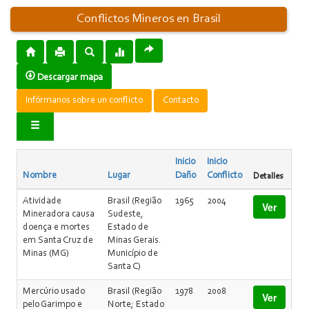
Conflictos Mineros en Brasil
Descargar mapa
Infórmanos sobre un conflicto
Contacto
Inicio
Inicio
Nombre
Lugar
Daño
Conflicto
Detalles
Atividade
Brasil (Região
1965
2004
Ver
Mineradora causa
Sudeste,
doença e mortes
Estado de
em Santa Cruz de
Minas Gerais.
Minas (MG)
Município de
Santa C)
Mercúrio usado
Brasil (Região
1978
2008
Ver
pelo Garimpo e
Norte; Estado