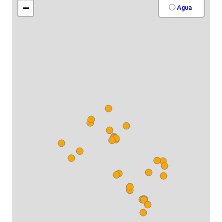
−
Agua