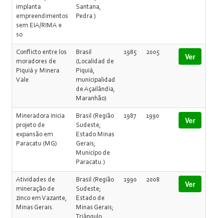
implanta
Santana,
empreendimentos
Pedra )
sem EIA/RIMA e
so
Conflicto entre los
Brasil
1985
2005
Ver
moradores de
(Localidad de
Piquiá y Minera
Piquiá,
Vale
municipalidad
de Açailândia,
Maranhão)
Mineradora inicia
Brasil (Região
1987
1990
Ver
projeto de
Sudeste;
expansão em
Estado Minas
Paracatu (MG)
Gerais;
Municípo de
Paracatu.)
Atividades de
Brasil (Região
1990
2008
Ver
mineração de
Sudeste;
zinco em Vazante,
Estado de
Minas Gerais.
Minas Gerais;
Triângulo