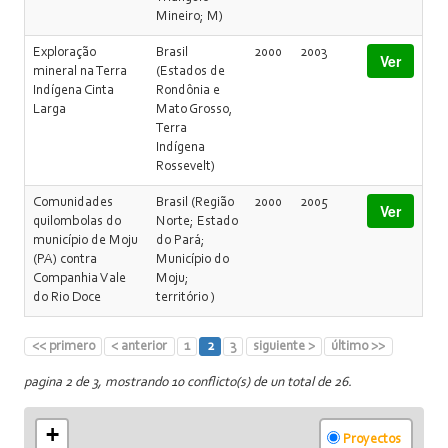
Mineiro; M)
Exploração
Brasil
2000
2003
Ver
mineral na Terra
(Estados de
Indígena Cinta
Rondônia e
Larga
Mato Grosso,
Terra
Indígena
Rossevelt)
Comunidades
Brasil (Região
2000
2005
Ver
quilombolas do
Norte; Estado
município de Moju
do Pará;
(PA) contra
Município do
Companhia Vale
Moju;
do Rio Doce
território )
<< primero
< anterior
1
2
3
siguiente >
último >>
pagina 2 de 3, mostrando 10 conflicto(s) de un total de 26.
+
Proyectos