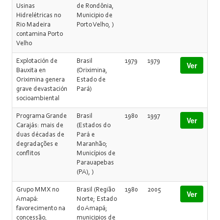
Usinas
de Rondônia,
Hidrelétricas no
Municipio de
Rio Madeira
Porto Velho, )
contamina Porto
Velho
Explotación de
Brasil
1979
1979
Ver
Bauxita en
(Oriximina,
Oriximina genera
Estado de
grave devastación
Pará)
socioambiental
Programa Grande
Brasil
1980
1997
Ver
Carajás: mais de
(Estados do
duas décadas de
Pará e
degradações e
Maranhão;
conflitos
Municípios de
Parauapebas
(PA), )
Grupo MMX no
Brasil (Região
1980
2005
Ver
Amapá:
Norte; Estado
favorecimento na
do Amapá;
concessão,
municipios de