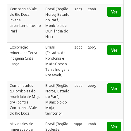
Companhia Vale
Brasil (Região
2003
2008
Ver
do Rio Doce
Norte; Estado
invade
do Pará;
assentamentos no
Município de
Pará.
Ourilândia do
Nor)
Exploração
Brasil
2000
2003
Ver
mineral na Terra
(Estados de
Indígena Cinta
Rondônia e
Larga
Mato Grosso,
Terra Indígena
Rossevelt)
Comunidades
Brasil (Região
2000
2005
Ver
quilombolas do
Norte; Estado
município de Moju
do Pará;
(PA) contra
Município do
Companhia Vale
Moju;
do Rio Doce
território )
Atividades de
Brasil (Região
1990
2008
Ver
mineração de
Sudeste;