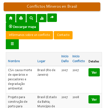
Conflictos Mineros en Brasil
Descargar mapa
Infórmanos sobre un conflicto
Contacto
Inicio
Inicio
Nombre
Lugar
Daño
Conflicto
Detalles
CSA causa morte
Brasil (Rio de
2007
2007
Ver
de operários e
Janeiro)
pescadores e
degradação
ambiental.
Projeto para
Brasil (Estado
2007
2008
Ver
construção de
da Bahia;
porto para
Município de