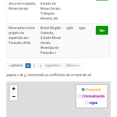
zinco em Vazante,
Estado de
Minas Gerais.
Minas Gerais;
Triângulo
Mineiro; M)
Mineradora inicia
Brasil (Região
1987
1990
Ver
projeto de
Sudeste;
expansão em
Estado Minas
Paracatu (MG)
Gerais;
Municípo de
Paracatu.)
< anterior
1
2
3
siguiente >
último >>
pagina 1 de 3, mostrando 10 conflicto(s) de un total de 26.
+
Proyectos
−
Criminalización
Agua