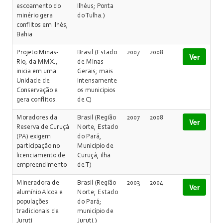
escoamento do
Ilhéus; Ponta
minério gera
do Tulha.)
conflitos em Ilhés,
Bahia
Projeto Minas-
Brasil (Estado
2007
2008
Ver
Rio, da MMX.,
de Minas
inicia em uma
Gerais; mais
Unidade de
intensamente
Conservação e
os municipios
gera conflitos.
de C)
Moradores da
Brasil (Região
2007
2008
Ver
Reserva de Curuçá
Norte, Estado
(PA) exigem
do Pará,
participação no
Município de
licenciamento de
Curuçá, ilha
empreendimento
de T)
Mineradora de
Brasil (Região
2003
2004
Ver
alumínio Alcoa e
Norte; Estado
populações
do Pará;
tradicionais de
município de
Juruti
Juruti.)