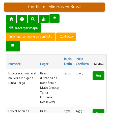
Conflictos Mineros en Brasil
Descargar mapa
Infórmanos sobre un conflicto
Contacto
Inicio
Inicio
Nombre
Lugar
Daño
Conflicto
Detalles
Exploração mineral
Brasil
2000
2003
Ver
na Terra Indígena
(Estados de
Cinta Larga
Rondônia e
Mato Grosso,
Terra
Indígena
Rossevelt)
Explotación de
Brasil
1979
1979