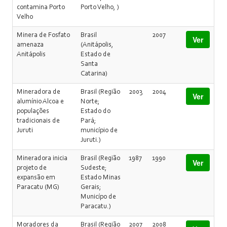
contamina Porto
Porto Velho, )
Velho
Minera de Fosfato
Brasil
2007
Ver
amenaza
(Anitápolis,
Anitápolis
Estado de
Santa
Catarina)
Mineradora de
Brasil (Região
2003
2004
Ver
alumínio Alcoa e
Norte;
populações
Estado do
tradicionais de
Pará;
Juruti
município de
Juruti.)
Mineradora inicia
Brasil (Região
1987
1990
Ver
projeto de
Sudeste;
expansão em
Estado Minas
Paracatu (MG)
Gerais;
Municípo de
Paracatu.)
Moradores da
Brasil (Região
2007
2008