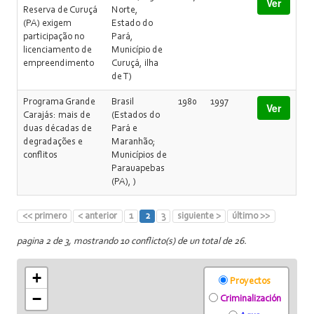
Ver
Reserva de Curuçá
Norte,
(PA) exigem
Estado do
participação no
Pará,
licenciamento de
Município de
empreendimento
Curuçá, ilha
de T)
Programa Grande
Brasil
1980
1997
Ver
Carajás: mais de
(Estados do
duas décadas de
Pará e
degradações e
Maranhão;
conflitos
Municípios de
Parauapebas
(PA), )
<< primero
< anterior
1
2
3
siguiente >
último >>
pagina 2 de 3, mostrando 10 conflicto(s) de un total de 26.
+
Proyectos
−
Criminalización