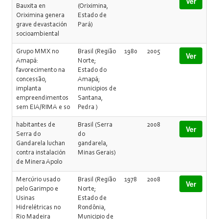
Ver
Bauxita en
(Oriximina,
Oriximina genera
Estado de
grave devastación
Pará)
socioambiental
Grupo MMX no
Brasil (Região
1980
2005
Ver
Amapá:
Norte;
favorecimento na
Estado do
concessão,
Amapá;
implanta
municipios de
empreendimentos
Santana,
sem EIA/RIMA e so
Pedra )
habitantes de
Brasil (Serra
2008
Ver
Serra do
do
Gandarela luchan
gandarela,
contra instalación
Minas Gerais)
de Minera Apolo
Mercúrio usado
Brasil (Região
1978
2008
Ver
pelo Garimpo e
Norte;
Usinas
Estado de
Hidrelétricas no
Rondônia,
Rio Madeira
Municipio de