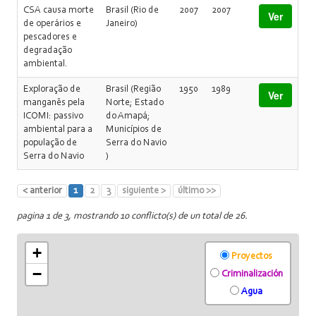
CSA causa morte
Brasil (Rio de
2007
2007
Ver
de operários e
Janeiro)
pescadores e
degradação
ambiental.
Exploração de
Brasil (Região
1950
1989
Ver
manganês pela
Norte; Estado
ICOMI: passivo
do Amapá;
ambiental para a
Municípios de
população de
Serra do Navio
Serra do Navio
)
< anterior
1
2
3
siguiente >
último >>
pagina 1 de 3, mostrando 10 conflicto(s) de un total de 26.
+
Proyectos
−
Criminalización
Agua