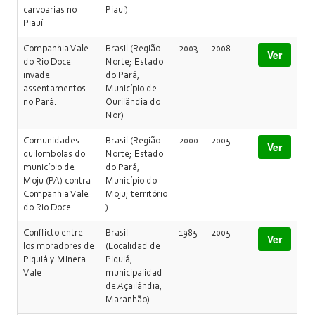
carvoarias no
Piauí)
Piauí
Companhia Vale
Brasil (Região
2003
2008
Ver
do Rio Doce
Norte; Estado
invade
do Pará;
assentamentos
Município de
no Pará.
Ourilândia do
Nor)
Comunidades
Brasil (Região
2000
2005
Ver
quilombolas do
Norte; Estado
município de
do Pará;
Moju (PA) contra
Município do
Companhia Vale
Moju; território
do Rio Doce
)
Conflicto entre
Brasil
1985
2005
Ver
los moradores de
(Localidad de
Piquiá y Minera
Piquiá,
Vale
municipalidad
de Açailândia,
Maranhão)