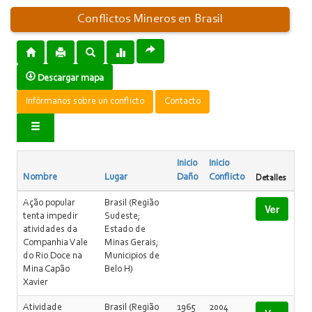
Conflictos Mineros en Brasil
Descargar mapa
Infórmanos sobre un conflicto
Contacto
Inicio
Inicio
Nombre
Lugar
Daño
Conflicto
Detalles
Ação popular
Brasil (Região
Ver
tenta impedir
Sudeste;
atividades da
Estado de
Companhia Vale
Minas Gerais;
do Rio Doce na
Municipios de
Mina Capão
Belo H)
Xavier
Atividade
Brasil (Região
1965
2004