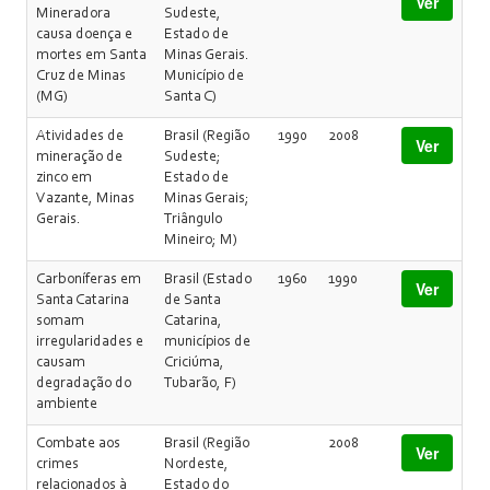
Ver
Mineradora
Sudeste,
causa doença e
Estado de
mortes em Santa
Minas Gerais.
Cruz de Minas
Município de
(MG)
Santa C)
Atividades de
Brasil (Região
1990
2008
Ver
mineração de
Sudeste;
zinco em
Estado de
Vazante, Minas
Minas Gerais;
Gerais.
Triângulo
Mineiro; M)
Carboníferas em
Brasil (Estado
1960
1990
Ver
Santa Catarina
de Santa
somam
Catarina,
irregularidades e
municípios de
causam
Criciúma,
degradação do
Tubarão, F)
ambiente
Combate aos
Brasil (Região
2008
Ver
crimes
Nordeste,
relacionados à
Estado do