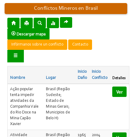
Conflictos Mineros en Brasil
Descargar mapa
Infórmanos sobre un conflicto
Contacto
Inicio
Inicio
Nombre
Lugar
Daño
Conflicto
Detalles
Ação popular
Brasil (Região
Ver
tenta impedir
Sudeste;
atividades da
Estado de
Companhia Vale
Minas Gerais;
do Rio Doce na
Municipios de
Mina Capão
Belo H)
Xavier
Atividade
Brasil (Região
1965
2004