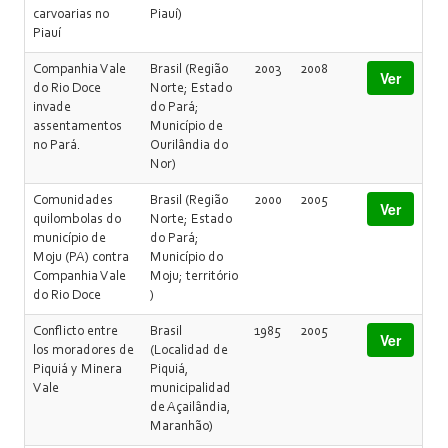
carvoarias no
Piauí)
Piauí
Companhia Vale
Brasil (Região
2003
2008
Ver
do Rio Doce
Norte; Estado
invade
do Pará;
assentamentos
Município de
no Pará.
Ourilândia do
Nor)
Comunidades
Brasil (Região
2000
2005
Ver
quilombolas do
Norte; Estado
município de
do Pará;
Moju (PA) contra
Município do
Companhia Vale
Moju; território
do Rio Doce
)
Conflicto entre
Brasil
1985
2005
Ver
los moradores de
(Localidad de
Piquiá y Minera
Piquiá,
Vale
municipalidad
de Açailândia,
Maranhão)