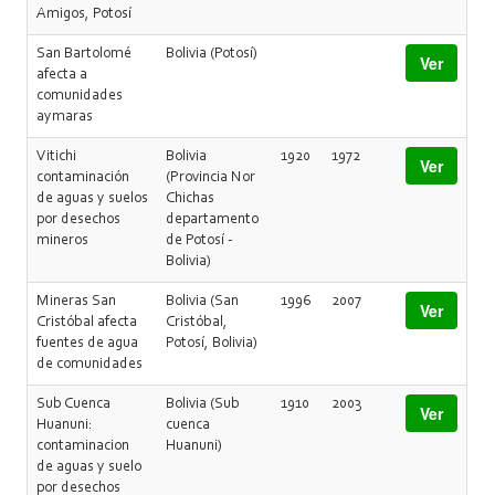
Amigos, Potosí
San Bartolomé
Bolivia (Potosí)
Ver
afecta a
comunidades
aymaras
Vitichi
Bolivia
1920
1972
Ver
contaminación
(Provincia Nor
de aguas y suelos
Chichas
por desechos
departamento
mineros
de Potosí -
Bolivia)
Mineras San
Bolivia (San
1996
2007
Ver
Cristóbal afecta
Cristóbal,
fuentes de agua
Potosí, Bolivia)
de comunidades
Sub Cuenca
Bolivia (Sub
1910
2003
Ver
Huanuni:
cuenca
contaminacion
Huanuni)
de aguas y suelo
por desechos