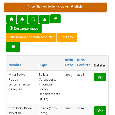
Conflictos Mineros en Bolivia
Descargar mapa
Infórmanos sobre un conflicto
Contacto
Inicio
Inicio
Nombre
Lugar
Daño
Conflicto
Detalles
Mina Bolivar:
Bolivia
2003
2006
Ver
Robo y
(Antequera,
contaminación
Provincia
de aguas
Poopó,
Departamento
Oruro)
Comibol y Kores
Bolivia (Coro
2010
2010
Ver
explotan
Coro )