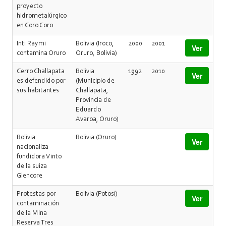
proyecto
hidrometalúrgico
en Coro Coro
Inti Raymi
Bolivia (Iroco,
2000
2001
Ver
contamina Oruro
Oruro, Bolivia)
Cerro Challapata
Bolivia
1992
2010
Ver
es defendido por
(Municipio de
sus habitantes
Challapata,
Provincia de
Eduardo
Avaroa, Oruro)
Bolivia
Bolivia (Oruro)
Ver
nacionaliza
fundidora Vinto
de la suiza
Glencore
Protestas por
Bolivia (Potosí)
Ver
contaminación
de la Mina
Reserva Tres