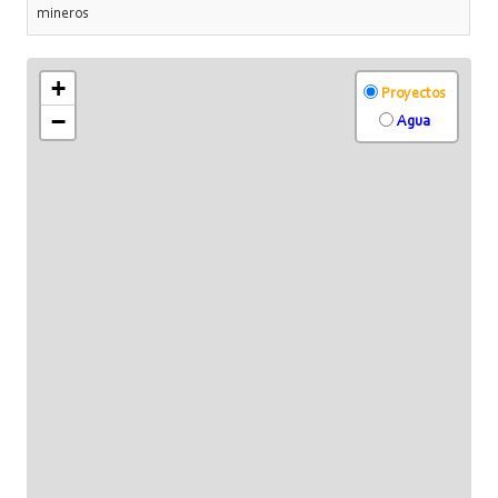
mineros
+
Proyectos
−
Agua