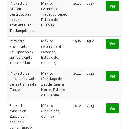
Proyecto El
México
2013
2013
Ver
Aretón:
(Municipio
destrucción y
Tlatlauquitepec,
saqueo
Estado de
ambiental en
Puebla)
Tlatlauquitepec
Proyecto
México
1980
1980
Ver
Encantada:
(Municipio de
ursurpación de
Ocampo,
tierras a ejido
Estado de
Tenochtitlán
Coahuila)
Proyecto La
México
2011
2012
Ver
Lupe: expulsado
(Santiago de
de las tierras de
Zautla, Sierra
Zautla
Norte, Estado
de Puebla)
Proyecto
México
2012
2013
Ver
minero en
(Zacualpán,
Zacualpán:
Colima)
saqueo y
contaminación