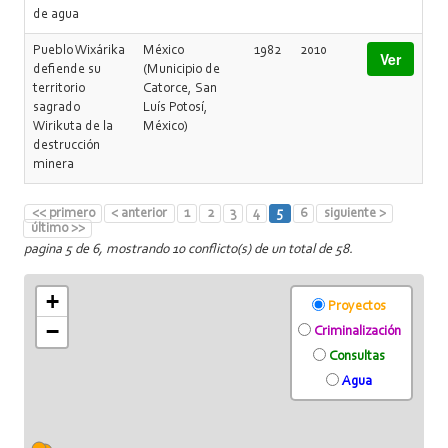
de agua
Pueblo Wixárika
México
1982
2010
Ver
defiende su
(Municipio de
territorio
Catorce, San
sagrado
Luís Potosí,
Wirikuta de la
México)
destrucción
minera
<< primero
< anterior
1
2
3
4
5
6
siguiente >
último >>
pagina 5 de 6, mostrando 10 conflicto(s) de un total de 58.
+
Proyectos
−
Criminalización
Consultas
Agua