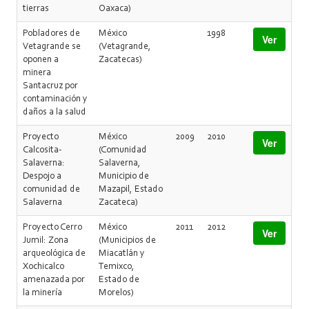
tierras
Oaxaca)
Pobladores de
México
1998
Ver
Vetagrande se
(Vetagrande,
oponen a
Zacatecas)
minera
Santacruz por
contaminación y
daños a la salud
Proyecto
México
2009
2010
Ver
Calcosita-
(Comunidad
Salaverna:
Salaverna,
Despojo a
Municipio de
comunidad de
Mazapil, Estado
Salaverna
Zacateca)
Proyecto Cerro
México
2011
2012
Ver
Jumil: Zona
(Municipios de
arqueológica de
Miacatlán y
Xochicalco
Temixco,
amenazada por
Estado de
la minería
Morelos)