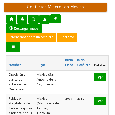
Conflictos Mineros en México
Descargar mapa
Infórmanos sobre un conflicto
Contacto
Inicio
Inicio
Nombre
Lugar
Daño
Conflicto
Detalles
Oposición a
México (San
Ver
planta de
Antonio de la
antimonio en
Cal, Tolimán)
Queretaro
Poblado
México
2007
2013
Ver
Magdalena de
(Magdalena de
Teitipac expulsa
Tetipac,
a minera de sus
Tlacolula,