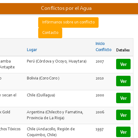
Conflictos por el Agua
Infórmanos sobre un conflicto
Contacto
Inicio
Lugar
Conflicto
Detalles
obamba
Perú (Córdova y Ocoyo, Huaytara)
2007
Ver
 Antapite
o
Bolivia (Coro Coro )
2010
Ver
 secan el
Chile (Quillagua)
2000
Ver
k Gold
Argentina (Chilecito y Famatina,
2006
Ver
Provincia de La Rioja)
chos Tóxicos
Chile (Andacollo, Región de
1997
Ver
Coquimbo, Chile)