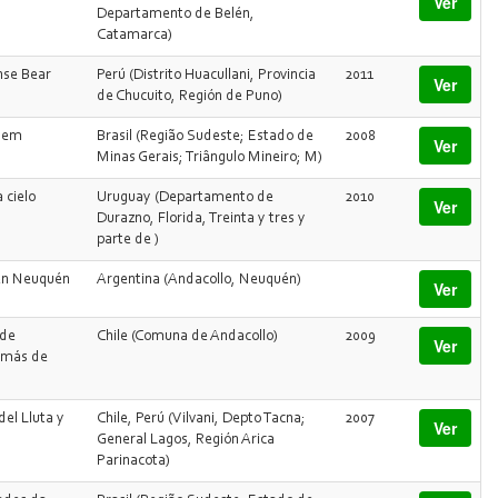
Ver
Departamento de Belén,
Catamarca)
nse Bear
Perú (Distrito Huacullani, Provincia
2011
Ver
de Chucuito, Región de Puno)
o em
Brasil (Região Sudeste; Estado de
2008
Ver
Minas Gerais; Triângulo Mineiro; M)
 cielo
Uruguay (Departamento de
2010
Ver
Durazno, Florida, Treinta y tres y
parte de )
 en Neuquén
Argentina (Andacollo, Neuquén)
Ver
 de
Chile (Comuna de Andacollo)
2009
Ver
 más de
el Lluta y
Chile, Perú (Vilvani, Depto Tacna;
2007
Ver
General Lagos, Región Arica
Parinacota)