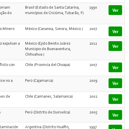
 somam
Brasil (Estado de Santa Catarina,
1990
Ver
ação do
municípios de Criciúma, Tubarão, F)
to Minero
México (Cananea, Sonora, México.)
2007
Ver
z expulsan a
México (Ejido Benito Juárez
2012
Ver
Municipio de Buenaventura,
Chihuahua )
licto con
Chile (Provincia del Choapa)
2007
Ver
ice no a
Perú (Cajamarca)
2009
Ver
ves de
Chile (Caimanes, Salamanca)
2002
Ver
a
Perú (Distrito de Quiruvilca)
2005
Ver
ntaminación
Argentina (Distrito Hualfin,
1997