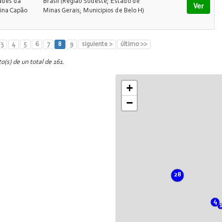
dades da
Brasil (Região Sudeste; Estado de
Ver
ina Capão
Minas Gerais; Municipios de Belo H)
3
4
5
6
7
8
9
siguiente >
último >>
o(s) de un total de 161.
+
−
28
4