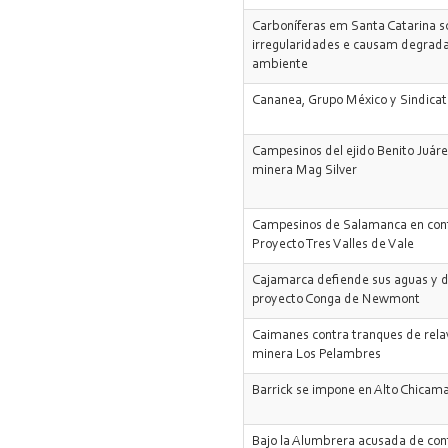
Carboníferas em Santa Catarina
irregularidades e causam degrad
ambiente
Cananea, Grupo México y Sindica
Campesinos del ejido Benito Juáre
minera Mag Silver
Campesinos de Salamanca en conf
Proyecto Tres Valles de Vale
Cajamarca defiende sus aguas y d
proyecto Conga de Newmont
Caimanes contra tranques de rela
minera Los Pelambres
Barrick se impone en Alto Chicam
Bajo la Alumbrera acusada de co