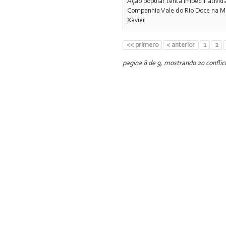
Ação popular tenta impedir ativi
Companhia Vale do Rio Doce na M
Xavier
<< primero
< anterior
1
2
pagina 8 de 9, mostrando 20 conflict