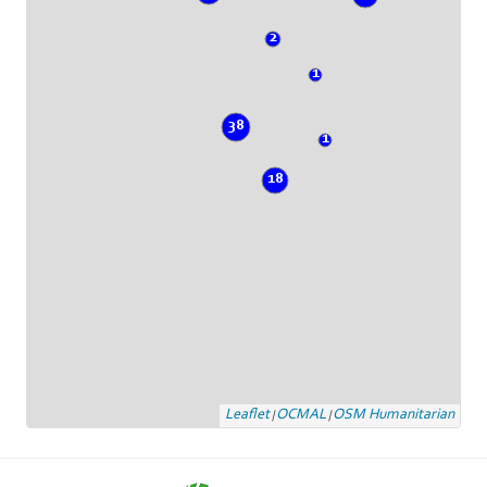
2
1
38
1
18
Leaflet
OCMAL
OSM Humanitarian
|
|