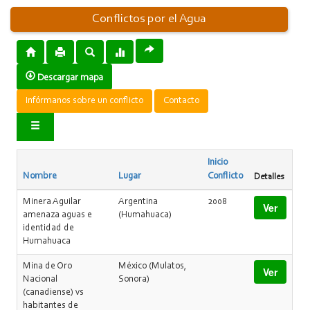
Conflictos por el Agua
Descargar mapa
Infórmanos sobre un conflicto
Contacto
Inicio
Nombre
Lugar
Conflicto
Detalles
Minera Aguilar
Argentina
2008
Ver
amenaza aguas e
(Humahuaca)
identidad de
Humahuaca
Mina de Oro
México (Mulatos,
Ver
Nacional
Sonora)
(canadiense) vs
habitantes de