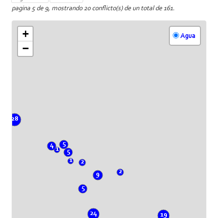
pagina 5 de 9, mostrando 20 conflicto(s) de un total de 161.
+
Agua
−
28
5
4
1
5
1
2
2
9
5
24
19