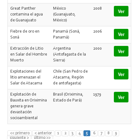
Great Panther
México
2008
Ver
contamina el agua
(Guanajuato,
de Guanajuato
México)
Fiebre de oro en
Panamá (Soná,
2006
Ver
Soná
Panamá)
Extracción de Litio
Argentina
2000
Ver
en Salar del Hombre
(Antofagasta de la
Muerto
Sierra)
Explotaciones del
Chile (San Pedro de
Ver
litio amenazan el
Atacama, Región
Salar de Atacama
de antofagasta)
Explotación de
Brasil (Oriximina,
1979
Ver
Bauxita en Oriximina
Estado de Pará)
genera grave
devastación
socioambiental
<< primero
< anterior
1
2
3
4
5
6
7
8
9
siguiente >
último >>