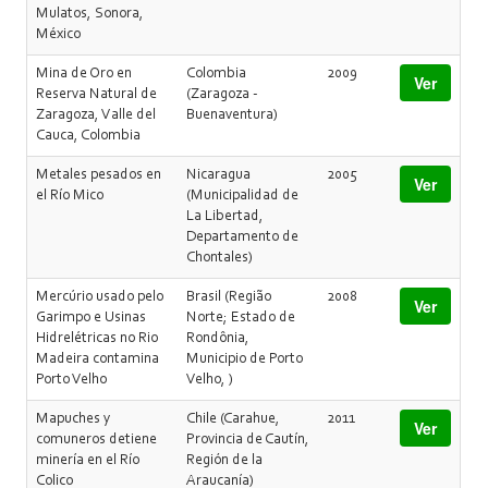
Mulatos, Sonora,
México
Mina de Oro en
Colombia
2009
Ver
Reserva Natural de
(Zaragoza -
Zaragoza, Valle del
Buenaventura)
Cauca, Colombia
Metales pesados en
Nicaragua
2005
Ver
el Río Mico
(Municipalidad de
La Libertad,
Departamento de
Chontales)
Mercúrio usado pelo
Brasil (Região
2008
Ver
Garimpo e Usinas
Norte; Estado de
Hidrelétricas no Rio
Rondônia,
Madeira contamina
Municipio de Porto
Porto Velho
Velho, )
Mapuches y
Chile (Carahue,
2011
Ver
comuneros detiene
Provincia de Cautín,
minería en el Río
Región de la
Colico
Araucanía)