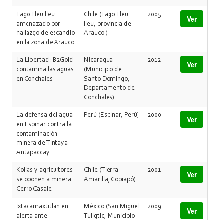
Lago Lleu lleu
Chile (Lago Lleu
2005
Ver
amenazado por
lleu, provincia de
hallazgo de escandio
Arauco )
en la zona de Arauco
La Libertad: B2Gold
Nicaragua
2012
Ver
contamina las aguas
(Municipio de
en Conchales
Santo Domingo,
Departamento de
Conchales)
La defensa del agua
Perú (Espinar, Perú)
2000
Ver
en Espinar contra la
contaminación
minera de Tintaya-
Antapaccay
Kollas y agricultores
Chile (Tierra
2001
Ver
se oponen a minera
Amarilla, Copiapó)
Cerro Casale
Ixtacamaxtitlan en
México (San Miguel
2009
Ver
alerta ante
Tuligtic, Municipio