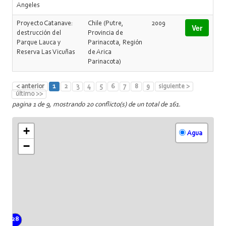
Angeles
Proyecto Catanave:
Chile (Putre,
2009
Ver
destrucción del
Provincia de
Parque Lauca y
Parinacota, Región
Reserva Las Vicuñas
de Arica
Parinacota)
< anterior
1
2
3
4
5
6
7
8
9
siguiente >
último >>
pagina 1 de 9, mostrando 20 conflicto(s) de un total de 161.
+
Agua
−
28