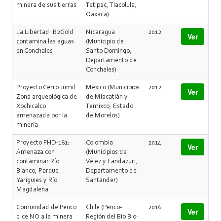
minera de sus tierras
Tetipac, Tlacolula,
Oaxaca)
La Libertad: B2Gold
Nicaragua
2012
Ver
contamina las aguas
(Municipio de
en Conchales
Santo Domingo,
Departamento de
Conchales)
Proyecto Cerro Jumil:
México (Municipios
2012
Ver
Zona arqueológica de
de Miacatlán y
Xochicalco
Temixco, Estado
amenazada por la
de Morelos)
minería
Proyecto FHD-161:
Colombia
2014
Ver
Amenaza con
(Municipios de
contaminar Río
Vélez y Landazuri,
Blanco, Parque
Departamento de
Yariguies y Río
Santander)
Magdalena
Comunidad de Penco
Chile (Penco-
2016
Ver
dice NO a la minera
Región del Bio Bio-