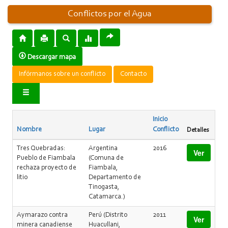
Conflictos por el Agua
Descargar mapa
Infórmanos sobre un conflicto
Contacto
Inicio
Nombre
Lugar
Conflicto
Detalles
Tres Quebradas:
Argentina
2016
Ver
Pueblo de Fiambala
(Comuna de
rechaza proyecto de
Fiambala,
litio
Departamento de
Tinogasta,
Catamarca.)
Aymarazo contra
Perú (Distrito
2011
Ver
minera canadiense
Huacullani,