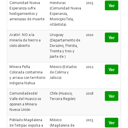
Comunidad Nueva
Honduras
2013
Ver
Esperanza sufre
(Comunidad Nueva
hostigamientos y
Esperanza,
amenazas de muerte
Municipio Tela,
Atlántida)
Aratirí. NO a la
Uruguay
2010
Ver
minería de hierro a
(Departamento de
cielo abierto
Durazno, Florida,
Treinta y tres y
parte de )
Minera Peña
México (Estados
2012
Ver
Colorada contamina
de Colima y
y arrasa con territorio
Jalisco)
indigena Nahua
Comunidadesdel
Chile (Huasco,
2018
Ver
Valle del Huasco se
Tercera Región)
oponen a Minera
Nueva Unión
Poblado Magdalena
México
2013
Ver
de Teitipac expulsa a
(Magdalena de