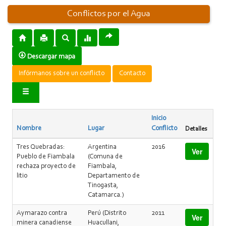
Conflictos por el Agua
Descargar mapa
Infórmanos sobre un conflicto
Contacto
Inicio
Nombre
Lugar
Conflicto
Detalles
Tres Quebradas:
Argentina
2016
Ver
Pueblo de Fiambala
(Comuna de
rechaza proyecto de
Fiambala,
litio
Departamento de
Tinogasta,
Catamarca.)
Aymarazo contra
Perú (Distrito
2011
Ver
minera canadiense
Huacullani,