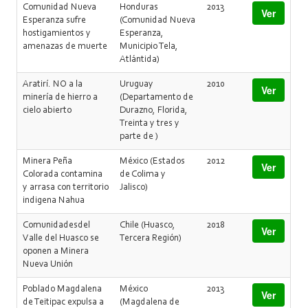
Comunidad Nueva
Honduras
2013
Ver
Esperanza sufre
(Comunidad Nueva
hostigamientos y
Esperanza,
amenazas de muerte
Municipio Tela,
Atlántida)
Aratirí. NO a la
Uruguay
2010
Ver
minería de hierro a
(Departamento de
cielo abierto
Durazno, Florida,
Treinta y tres y
parte de )
Minera Peña
México (Estados
2012
Ver
Colorada contamina
de Colima y
y arrasa con territorio
Jalisco)
indigena Nahua
Comunidadesdel
Chile (Huasco,
2018
Ver
Valle del Huasco se
Tercera Región)
oponen a Minera
Nueva Unión
Poblado Magdalena
México
2013
Ver
de Teitipac expulsa a
(Magdalena de