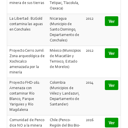
minera de sus tierras
Tetipac, Tlacolula,
Oaxaca)
La Libertad: B2Gold
Nicaragua
2012
Ver
contamina las aguas
(Municipio de
en Conchales
Santo Domingo,
Departamento de
Conchales)
Proyecto Cerro Jumil:
México (Municipios
2012
Ver
Zona arqueológica de
de Miacatlán y
Xochicalco
Temixco, Estado
amenazada por la
de Morelos)
minería
Proyecto FHD-161:
Colombia
2014
Ver
Amenaza con
(Municipios de
contaminar Río
Vélez y Landazuri,
Blanco, Parque
Departamento de
Yariguies y Río
Santander)
Magdalena
Comunidad de Penco
Chile (Penco-
2016
Ver
dice NO a la minera
Región del Bio Bio-