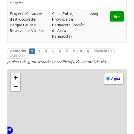
Angeles
Proyecto Catanave:
Chile (Putre,
2009
Ver
destrucción del
Provincia de
Parque Lauca y
Parinacota, Región
Reserva Las Vicuñas
de Arica
Parinacota)
< anterior
1
2
3
4
5
6
7
8
9
siguiente >
último >>
pagina 1 de 9, mostrando 20 conflicto(s) de un total de 161.
+
Agua
−
28