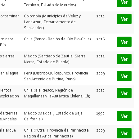
Ver
ría
Temixco, Estado de Morelos)
contaminar
Colombia (Municipios de Vélez y
2014
Ver
Landazuri, Departamento de
Santander)
 minera
Chile (Penco- Región del Bio Bio-Chile)
2016
Ver
 Bío.
s tierras
México (Santiago de Zautla, Sierra
2012
Ver
Norte, Estado de Puebla)
an el agua
Perú (Distrito Quilcapunco, Provincia
2009
Ver
San Antonio de Putina, Puno)
mientos
Chile (Isla Riesco, Región de
2010
Ver
explotación
Magallanes y la Antártica Chilena, Ch)
de tierras
México (Mexicali, Estado de Baja
1990
Ver
e Angeles
California )
el Parque
Chile (Putre, Provincia de Parinacota,
2009
Ver
Región de Arica Parinacota)