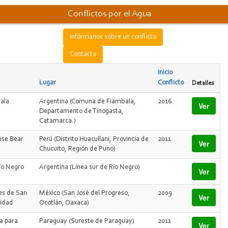
Conflictos por el Agua
Infórmanos sobre un conflicto
Contacto
Inicio
Lugar
Conflicto
Detalles
ala
Argentina (Comuna de Fiambala,
2016
Ver
Departamento de Tinogasta,
Catamarca.)
nse Bear
Perú (Distrito Huacullani, Provincia de
2011
Ver
Chucuito, Región de Puno)
Río Negro
Argentina (Línea sur de Río Negro)
Ver
tes de San
México (San José del Progreso,
2009
Ver
nidad
Ocotlán, Oaxaca)
a para
Paraguay (Sureste de Paraguay)
2011
Ver