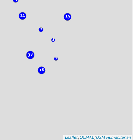
24
19
2
1
38
1
18
Leaflet
OCMAL
OSM Humanitarian
|
|