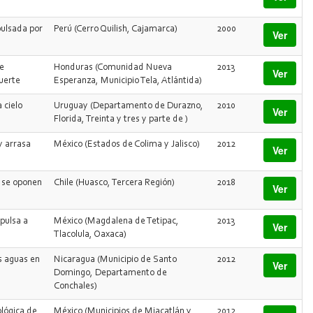
pulsada por
Perú (Cerro Quilish, Cajamarca)
2000
Ver
e
Honduras (Comunidad Nueva
2013
Ver
uerte
Esperanza, Municipio Tela, Atlántida)
 cielo
Uruguay (Departamento de Durazno,
2010
Ver
Florida, Treinta y tres y parte de )
y arrasa
México (Estados de Colima y Jalisco)
2012
Ver
 se oponen
Chile (Huasco, Tercera Región)
2018
Ver
pulsa a
México (Magdalena de Tetipac,
2013
Ver
Tlacolula, Oaxaca)
s aguas en
Nicaragua (Municipio de Santo
2012
Ver
Domingo, Departamento de
Conchales)
ológica de
México (Municipios de Miacatlán y
2012