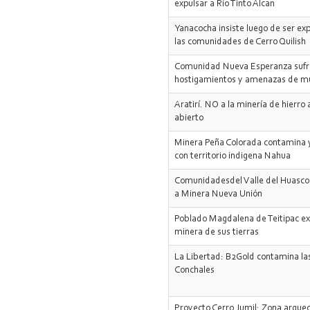
expulsar a Río Tinto Alcan
Yanacocha insiste luego de ser ex
las comunidades de Cerro Quilish
Comunidad Nueva Esperanza sufr
hostigamientos y amenazas de m
Aratirí. NO a la minería de hierro a
abierto
Minera Peña Colorada contamina 
con territorio indigena Nahua
Comunidadesdel Valle del Huasco
a Minera Nueva Unión
Poblado Magdalena de Teitipac ex
minera de sus tierras
La Libertad: B2Gold contamina la
Conchales
Proyecto Cerro Jumil: Zona arque