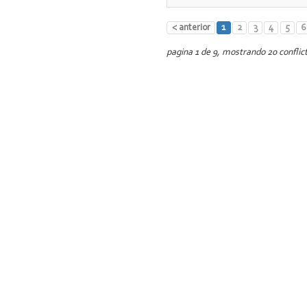
< anterior
1
2
3
4
5
6
pagina 1 de 9, mostrando 20 conflict