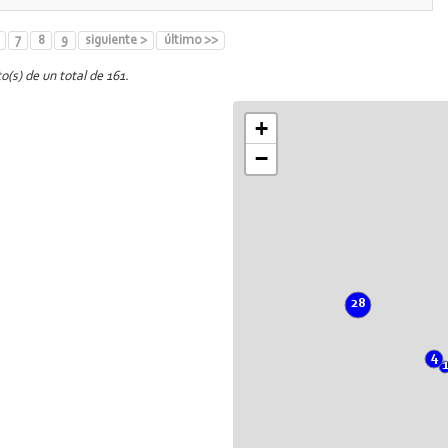
7
8
9
siguiente >
último >>
o(s) de un total de 161.
+
−
28
4