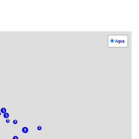
Agua
5
1
5
1
2
2
9
5