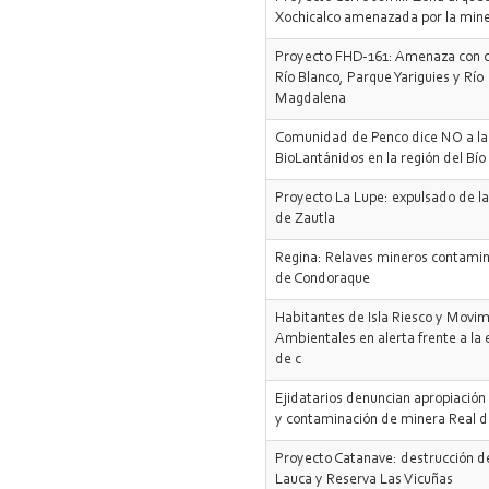
Xochicalco amenazada por la mine
Proyecto FHD-161: Amenaza con 
Río Blanco, Parque Yariguies y Río
Magdalena
Comunidad de Penco dice NO a la
BioLantánidos en la región del Bío
Proyecto La Lupe: expulsado de la
de Zautla
Regina: Relaves mineros contamin
de Condoraque
Habitantes de Isla Riesco y Movi
Ambientales en alerta frente a la 
de c
Ejidatarios denuncian apropiación 
y contaminación de minera Real d
Proyecto Catanave: destrucción d
Lauca y Reserva Las Vicuñas