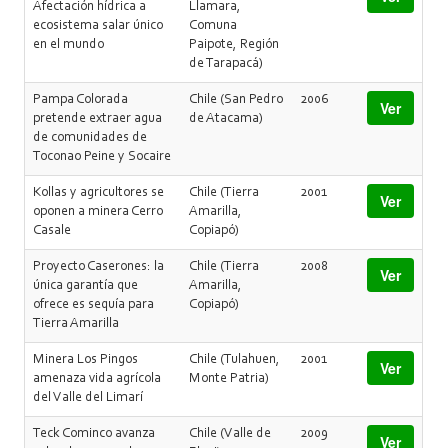
Afectación hídrica a
Llamara,
ecosistema salar único
Comuna
en el mundo
Paipote, Región
de Tarapacá)
Pampa Colorada
Chile (San Pedro
2006
Ver
pretende extraer agua
de Atacama)
de comunidades de
Toconao Peine y Socaire
Kollas y agricultores se
Chile (Tierra
2001
Ver
oponen a minera Cerro
Amarilla,
Casale
Copiapó)
Proyecto Caserones: la
Chile (Tierra
2008
Ver
única garantía que
Amarilla,
ofrece es sequía para
Copiapó)
Tierra Amarilla
Minera Los Pingos
Chile (Tulahuen,
2001
Ver
amenaza vida agrícola
Monte Patria)
del Valle del Limarí
Teck Cominco avanza
Chile (Valle de
2009
Ver