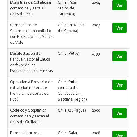
Doña Inés de Collahuasi
Chile (Pica,
2004
Ver
contamina y seca el
región de
oasis de Pica
Tarapacá)
Campesinos de
Chile (Provincia
2007
Ver
Salamanca en conflicto
del Choapa)
con Proyecto Tres Valles
de Vale
Desafectación del
Chile (Putre)
1999
Ver
Parque Nacional Lauca
en favor de las
transnacionales mineras
Oposición a Proyecto de
Chile (Putú,
Ver
extracción minera de
comuna de
hierro en las dunas de
Constitución.
Putú
Septima Región)
Codelco y Soquimich
Chile (Quillagua)
2000
Ver
contaminan y secan el
oasís de Quillagua
Pampa Hermosa:
Chile (Salar
2008
Ver