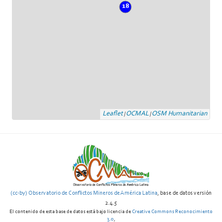
18
Leaflet
OCMAL
OSM Humanitarian
|
|
(cc-by) Observatorio de Conflictos Mineros de América Latina
, base de datos versión
2.4.5
El contenido de esta base de datos está bajo licencia de
Creative Commons Reconocimiento
3.0
,