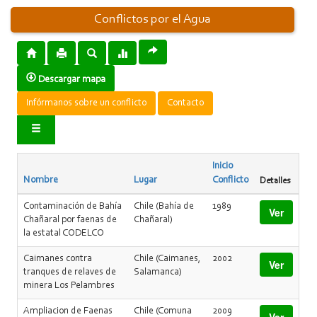
Conflictos por el Agua
Descargar mapa
Infórmanos sobre un conflicto
Contacto
Inicio
Nombre
Lugar
Conflicto
Detalles
Contaminación de Bahía
Chile (Bahía de
1989
Ver
Chañaral por faenas de
Chañaral)
la estatal CODELCO
Caimanes contra
Chile (Caimanes,
2002
Ver
tranques de relaves de
Salamanca)
minera Los Pelambres
Ampliacion de Faenas
Chile (Comuna
2009