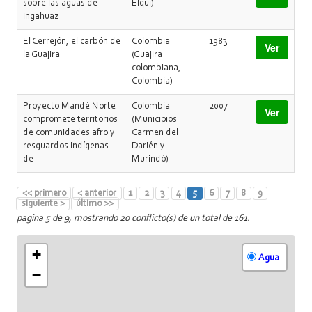
sobre las aguas de
Elqui)
Ingahuaz
El Cerrejón, el carbón de
Colombia
1983
Ver
la Guajira
(Guajira
colombiana,
Colombia)
Proyecto Mandé Norte
Colombia
2007
Ver
compromete territorios
(Municipios
de comunidades afro y
Carmen del
resguardos indígenas
Darién y
de
Murindó)
<< primero
< anterior
1
2
3
4
5
6
7
8
9
siguiente >
último >>
pagina 5 de 9, mostrando 20 conflicto(s) de un total de 161.
+
Agua
−