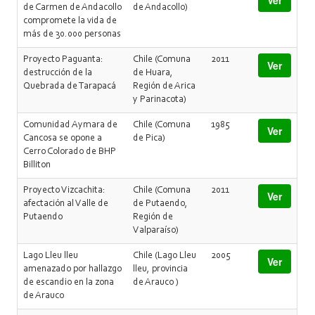
Ver
de Carmen de Andacollo
de Andacollo)
compromete la vida de
más de 30.000 personas
Proyecto Paguanta:
Chile (Comuna
2011
Ver
destrucción de la
de Huara,
Quebrada de Tarapacá
Región de Arica
y Parinacota)
Comunidad Aymara de
Chile (Comuna
1985
Ver
Cancosa se opone a
de Pica)
Cerro Colorado de BHP
Billiton
Proyecto Vizcachita:
Chile (Comuna
2011
Ver
afectación al Valle de
de Putaendo,
Putaendo
Región de
Valparaíso)
Lago Lleu lleu
Chile (Lago Lleu
2005
Ver
amenazado por hallazgo
lleu, provincia
de escandio en la zona
de Arauco )
de Arauco