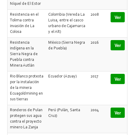
Níquel de El Estor
Resistencia en el
Colombia (Vereda La
2008
Ver
Tolima contra
Luisa, entre el casco
invasión de La
urbano de Cajamarca
Colosa
y el Alt)
Resistencia
México (Sierra Negra
2016
Ver
indígena en la
de Puebla)
Sierra Negra de
Puebla contra
Minera Autlán
Rio Blanco protesta
Ecuador (Azuay)
2017
Ver
por la instalación
de la minera
Ecuagoldmining en
sus tierras
Ronderos de Pulan
Perú (Pulán, Santa
2004
Ver
protegen sus agua
Cruz)
contra el proyecto
minero La Zanja