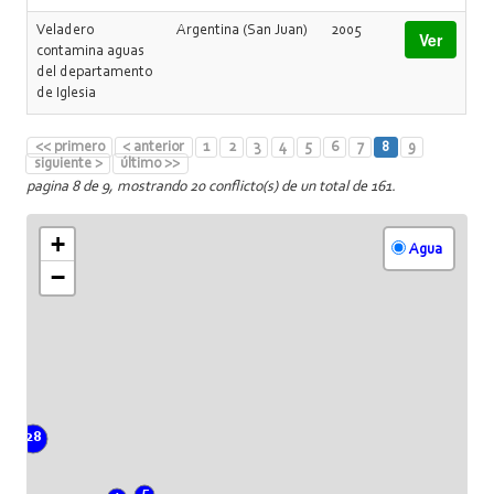
Veladero
Argentina (San Juan)
2005
Ver
contamina aguas
del departamento
de Iglesia
<< primero
< anterior
1
2
3
4
5
6
7
8
9
siguiente >
último >>
pagina 8 de 9, mostrando 20 conflicto(s) de un total de 161.
+
Agua
−
28
5