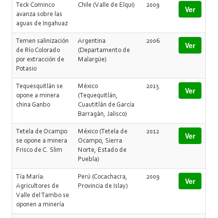
Teck Cominco
Chile (Valle de Elqui)
2009
Ver
avanza sobre las
aguas de Ingahuaz
Temen salinización
Argentina
2006
Ver
de Río Colorado
(Departamento de
por extracción de
Malargüe)
Potasio
Tequesquitlán se
México
2013
Ver
opone a minera
(Tequequitlán,
china Ganbo
Cuautitlán de García
Barragán, Jalisco)
Tetela de Ocampo
México (Tetela de
2012
Ver
se opone a minera
Ocampo, Sierra
Frisco de C. Slim
Norte, Estado de
Puebla)
Tía María:
Perú (Cocachacra,
2009
Ver
Agricultores de
Provincia de Islay)
Valle del Tambo se
oponen a minería