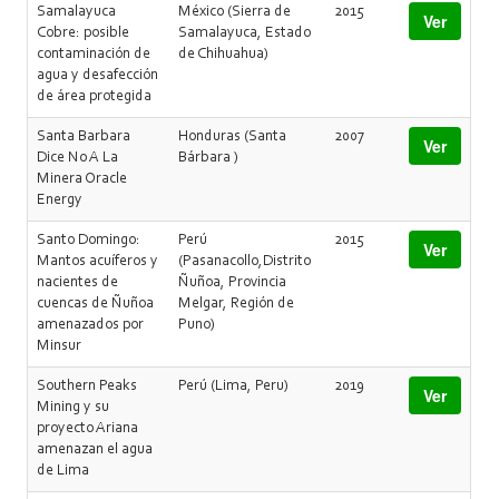
Samalayuca
México (Sierra de
2015
Ver
Cobre: posible
Samalayuca, Estado
contaminación de
de Chihuahua)
agua y desafección
de área protegida
Santa Barbara
Honduras (Santa
2007
Ver
Dice No A La
Bárbara )
Minera Oracle
Energy
Santo Domingo:
Perú
2015
Ver
Mantos acuíferos y
(Pasanacollo,Distrito
nacientes de
Ñuñoa, Provincia
cuencas de Ñuñoa
Melgar, Región de
amenazados por
Puno)
Minsur
Southern Peaks
Perú (Lima, Peru)
2019
Ver
Mining y su
proyecto Ariana
amenazan el agua
de Lima