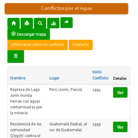
Conflictos por el Agua
Descargar mapa
Infórmanos sobre un conflicto
Contacto
Inicio
Nombre
Lugar
Conflicto
Detalles
Represa de Lago
Perú (Junin, Pasco)
1994
Ver
Junín inunda
tierras con aguas
contaminadas por
la minería
Resistencia de las
Guatemala (Izabal, al
1999
Ver
comunidad
sur de Guatemala)
Q’eqchi’ contra el