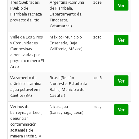
Tres Quebradas:
Argentina (Comuna
2016
Ver
Pueblo de
de Fiambala,
Fiambala rechaza
Departamento de
proyecto de litio
Tinogasta,
Catamarca.)
Valle de Los Sirios
México (Municipio
2010
Ver
y Comunidades
Ensenada, Baja
Campesinas
California, México)
amenazadas por
proyecto minero El
Arco
Vazamento de
Brasil (Região
2008
Ver
urânio contamina
Nordeste; Estado da
água potável em
Bahia; Município de
Caetité (BA)
Caetité.)
Vecinos de
Nicaragua
2007
Ver
Larreynaga, León,
(Larreynaga, León)
denuncian
contaminación
sostenida de
minera Tritón S.A