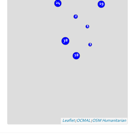
24
19
2
1
38
1
18
Leaflet
OCMAL
OSM Humanitarian
|
|