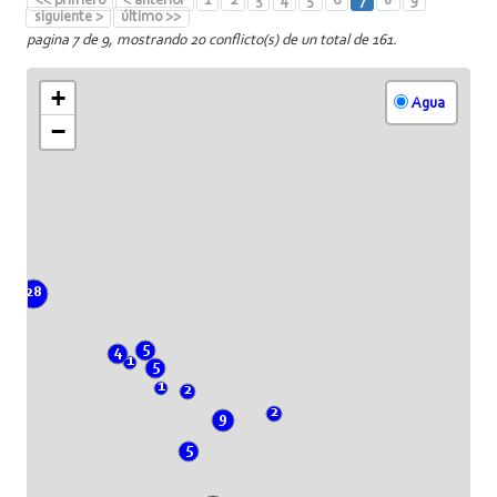
<< primero
< anterior
1
2
3
4
5
6
7
8
9
siguiente >
último >>
pagina 7 de 9, mostrando 20 conflicto(s) de un total de 161.
+
Agua
−
28
5
4
1
5
1
2
2
9
5