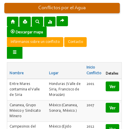
Conflictos por el Agua
Descargar mapa
Infórmanos sobre un conflicto
Contacto
Inicio
Nombre
Lugar
Conflicto
Detalles
Entre Mares
Honduras (Valle de
2001
Ver
contamina el Valle
Siria, Francisco de
de Siria
Morazán)
Cananea, Grupo
México (Cananea,
2007
Ver
México y Sindicato
Sonora, México.)
Minero
Campesinos del
México (Ejido
2012