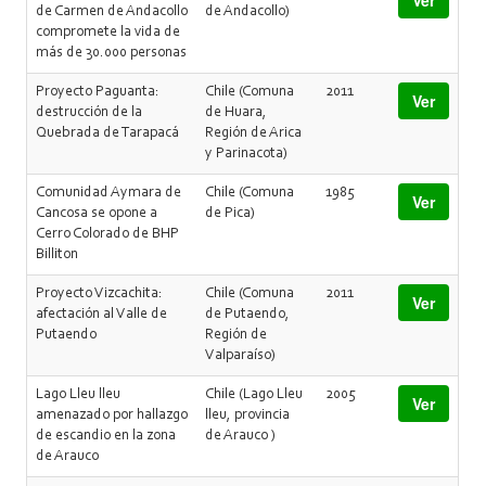
Ver
de Carmen de Andacollo
de Andacollo)
compromete la vida de
más de 30.000 personas
Proyecto Paguanta:
Chile (Comuna
2011
Ver
destrucción de la
de Huara,
Quebrada de Tarapacá
Región de Arica
y Parinacota)
Comunidad Aymara de
Chile (Comuna
1985
Ver
Cancosa se opone a
de Pica)
Cerro Colorado de BHP
Billiton
Proyecto Vizcachita:
Chile (Comuna
2011
Ver
afectación al Valle de
de Putaendo,
Putaendo
Región de
Valparaíso)
Lago Lleu lleu
Chile (Lago Lleu
2005
Ver
amenazado por hallazgo
lleu, provincia
de escandio en la zona
de Arauco )
de Arauco