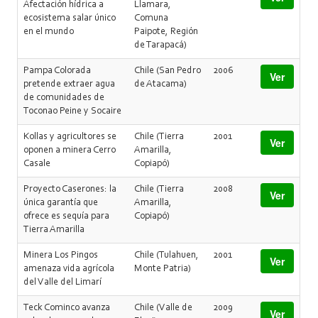
Afectación hídrica a
Llamara,
ecosistema salar único
Comuna
en el mundo
Paipote, Región
de Tarapacá)
Pampa Colorada
Chile (San Pedro
2006
Ver
pretende extraer agua
de Atacama)
de comunidades de
Toconao Peine y Socaire
Kollas y agricultores se
Chile (Tierra
2001
Ver
oponen a minera Cerro
Amarilla,
Casale
Copiapó)
Proyecto Caserones: la
Chile (Tierra
2008
Ver
única garantía que
Amarilla,
ofrece es sequía para
Copiapó)
Tierra Amarilla
Minera Los Pingos
Chile (Tulahuen,
2001
Ver
amenaza vida agrícola
Monte Patria)
del Valle del Limarí
Teck Cominco avanza
Chile (Valle de
2009
Ver