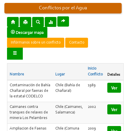
Conflictos por el Agua
Descargar mapa
Infórmanos sobre un conflicto
Contacto
Inicio
Nombre
Lugar
Conflicto
Detalles
Contaminación de Bahía
Chile (Bahía de
1989
Ver
Chañaral por faenas de
Chañaral)
la estatal CODELCO
Caimanes contra
Chile (Caimanes,
2002
Ver
tranques de relaves de
Salamanca)
minera Los Pelambres
Ampliacion de Faenas
Chile (Comuna
2009