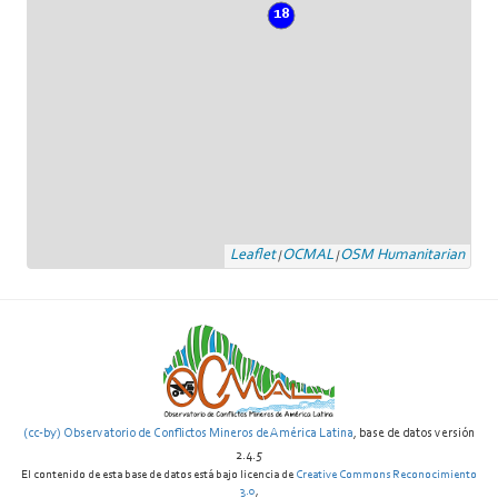
18
Leaflet
OCMAL
OSM Humanitarian
|
|
(cc-by) Observatorio de Conflictos Mineros de América Latina
, base de datos versión
2.4.5
El contenido de esta base de datos está bajo licencia de
Creative Commons Reconocimiento
3.0
,