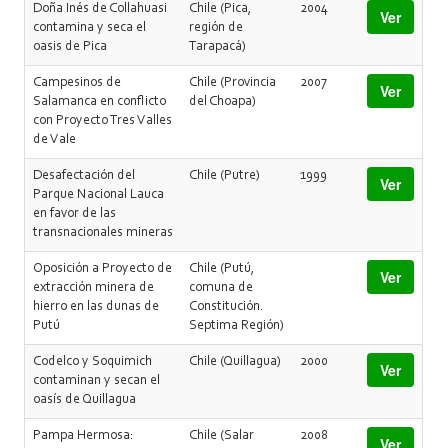
Doña Inés de Collahuasi
Chile (Pica,
2004
Ver
contamina y seca el
región de
oasis de Pica
Tarapacá)
Campesinos de
Chile (Provincia
2007
Ver
Salamanca en conflicto
del Choapa)
con Proyecto Tres Valles
de Vale
Desafectación del
Chile (Putre)
1999
Ver
Parque Nacional Lauca
en favor de las
transnacionales mineras
Oposición a Proyecto de
Chile (Putú,
Ver
extracción minera de
comuna de
hierro en las dunas de
Constitución.
Putú
Septima Región)
Codelco y Soquimich
Chile (Quillagua)
2000
Ver
contaminan y secan el
oasís de Quillagua
Pampa Hermosa:
Chile (Salar
2008
Ver