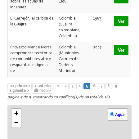
sobre las aguas de
Elqui)
Ingahuaz
El Cerrejón, el carbón de
Colombia
1983
Ver
la Guajira
(Guajira
colombiana,
Colombia)
Proyecto Mandé Norte
Colombia
2007
Ver
compromete territorios
(Municipios
de comunidades afro y
Carmen del
resguardos indígenas
Darién y
de
Murindó)
<< primero
< anterior
1
2
3
4
5
6
7
8
9
siguiente >
último >>
pagina 5 de 9, mostrando 20 conflicto(s) de un total de 161.
+
Agua
−