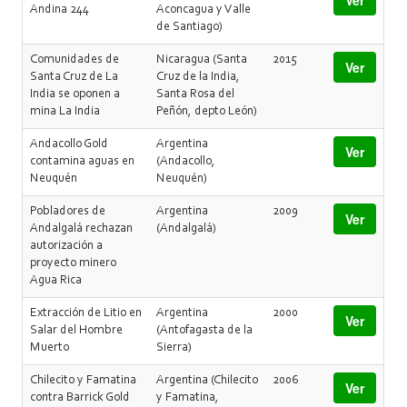
Ver
Andina 244
Aconcagua y Valle
de Santiago)
Comunidades de
Nicaragua (Santa
2015
Ver
Santa Cruz de La
Cruz de la India,
India se oponen a
Santa Rosa del
mina La India
Peñón, depto León)
Andacollo Gold
Argentina
Ver
contamina aguas en
(Andacollo,
Neuquén
Neuquén)
Pobladores de
Argentina
2009
Ver
Andalgalá rechazan
(Andalgalá)
autorización a
proyecto minero
Agua Rica
Extracción de Litio en
Argentina
2000
Ver
Salar del Hombre
(Antofagasta de la
Muerto
Sierra)
Chilecito y Famatina
Argentina (Chilecito
2006
Ver
contra Barrick Gold
y Famatina,