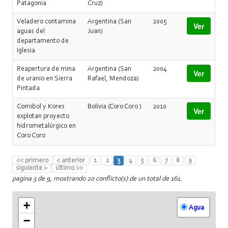
Patagonia
Cruz)
Veladero contamina
Argentina (San
2005
Ver
aguas del
Juan)
departamento de
Iglesia
Reapertura de mina
Argentina (San
2004
Ver
de uranio en Sierra
Rafael, Mendoza)
Pintada
Comibol y Kores
Bolivia (Coro Coro )
2010
Ver
explotan proyecto
hidrometalúrgico en
Coro Coro
<< primero
< anterior
1
2
3
4
5
6
7
8
9
siguiente >
último >>
pagina 3 de 9, mostrando 20 conflicto(s) de un total de 161.
+
Agua
−