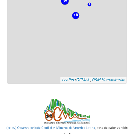
38
1
18
Leaflet
OCMAL
OSM Humanitarian
|
|
(cc-by) Observatorio de Conflictos Mineros de América Latina
, base de datos versión
2.4.5