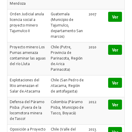
Mendoza
Orden Judicial anula
Guatemala
2007
Ver
licencia social a
(Municipio de
proyecto minero
Tajumulco,
Tajumulco II
departamento San
marcos)
Proyecto minero Los
Chile (Putre,
2010
Ver
Pumas amenaza
Provincia de
contaminar las aguas
Parinacota, Región
del río Lluta
de Arica
Parinacota)
Explotaciones del
Chile (San Pedro de
Ver
litio amenazan el
Atacama, Región
Salar de Atacama
de antofagasta)
Defensa del Páramo
Colombia (Páramo
2012
Ver
Pisba: ¡Fuera de la
Pisba, Municipio de
locomotora minera
Tasco, Boyacá)
de Tasco!
Oposición a Proyecto
Chile (Valle del
2013