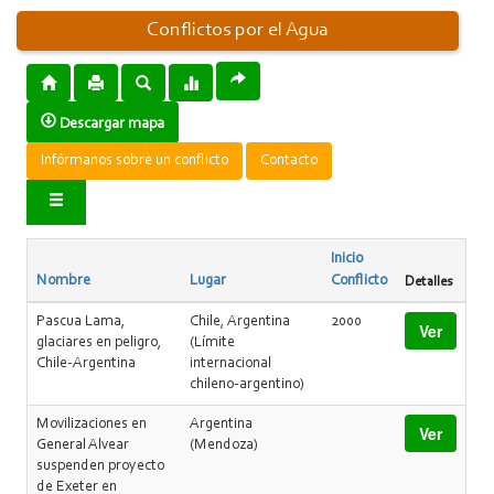
Conflictos por el Agua
Descargar mapa
Infórmanos sobre un conflicto
Contacto
Inicio
Nombre
Lugar
Conflicto
Detalles
Pascua Lama,
Chile, Argentina
2000
Ver
glaciares en peligro,
(Límite
Chile-Argentina
internacional
chileno-argentino)
Movilizaciones en
Argentina
Ver
General Alvear
(Mendoza)
suspenden proyecto
de Exeter en