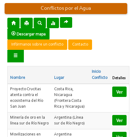
Conflictos por el Agua
Descargar mapa
Infórmanos sobre un conflicto
Contacto
Inicio
Nombre
Lugar
Conflicto
Detalles
Proyecto Crucitas
Costa Rica,
Ver
atenta contra el
Nicaragua
ecosistema del Río
(Frontera Costa
San Juan
Rica y Nicaragua)
Minería de oro en la
Argentina (Línea
Ver
línea sur de Río Negro
sur de Río Negro)
Movilizaciones en
Argentina