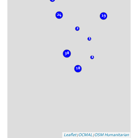
24
19
2
1
38
1
18
Leaflet
OCMAL
OSM Humanitarian
|
|