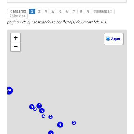
< anterior
1
2
3
4
5
6
7
8
9
siguiente >
último >>
pagina 1 de 9, mostrando 20 conflicto(s) de un total de 161.
+
Agua
−
28
5
4
1
5
1
2
2
9
5