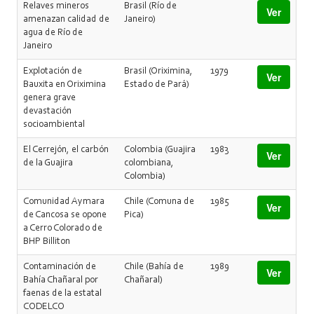
Relaves mineros
Brasil (Río de
Ver
amenazan calidad de
Janeiro)
agua de Río de
Janeiro
Explotación de
Brasil (Oriximina,
1979
Ver
Bauxita en Oriximina
Estado de Pará)
genera grave
devastación
socioambiental
El Cerrejón, el carbón
Colombia (Guajira
1983
Ver
de la Guajira
colombiana,
Colombia)
Comunidad Aymara
Chile (Comuna de
1985
Ver
de Cancosa se opone
Pica)
a Cerro Colorado de
BHP Billiton
Contaminación de
Chile (Bahía de
1989
Ver
Bahía Chañaral por
Chañaral)
faenas de la estatal
CODELCO