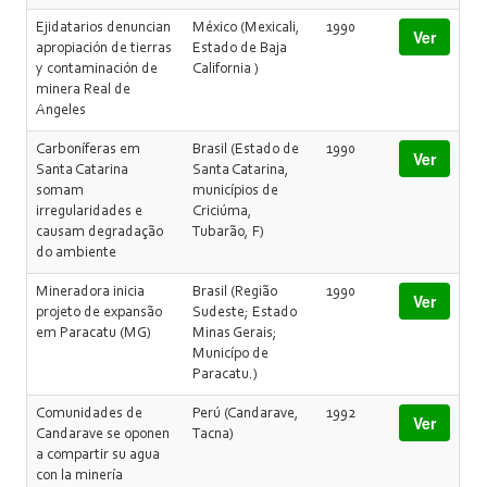
Ejidatarios denuncian
México (Mexicali,
1990
Ver
apropiación de tierras
Estado de Baja
y contaminación de
California )
minera Real de
Angeles
Carboníferas em
Brasil (Estado de
1990
Ver
Santa Catarina
Santa Catarina,
somam
municípios de
irregularidades e
Criciúma,
causam degradação
Tubarão, F)
do ambiente
Mineradora inicia
Brasil (Região
1990
Ver
projeto de expansão
Sudeste; Estado
em Paracatu (MG)
Minas Gerais;
Municípo de
Paracatu.)
Comunidades de
Perú (Candarave,
1992
Ver
Candarave se oponen
Tacna)
a compartir su agua
con la minería