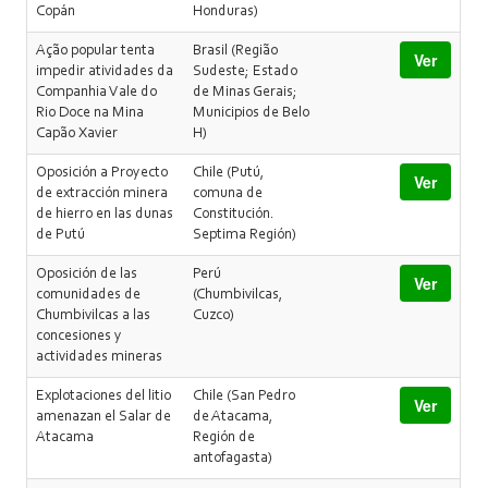
Copán
Honduras)
Ação popular tenta
Brasil (Região
Ver
impedir atividades da
Sudeste; Estado
Companhia Vale do
de Minas Gerais;
Rio Doce na Mina
Municipios de Belo
Capão Xavier
H)
Oposición a Proyecto
Chile (Putú,
Ver
de extracción minera
comuna de
de hierro en las dunas
Constitución.
de Putú
Septima Región)
Oposición de las
Perú
Ver
comunidades de
(Chumbivilcas,
Chumbivilcas a las
Cuzco)
concesiones y
actividades mineras
Explotaciones del litio
Chile (San Pedro
Ver
amenazan el Salar de
de Atacama,
Atacama
Región de
antofagasta)