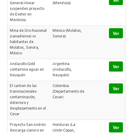
Ver
General Alvear
(Mendoza)
suspenden proyecto
de Exeter en
Mendoza
Mina de Oro Nacional
México (Mulatos,
Ver
(canadiense) vs
Sonora)
habitantes de
Mulatos, Sonora,
México
Andacollo Gold
Argentina
Ver
contamina aguas en
(Andacollo,
Neuquén
Neuquén)
El carbon de las
Colombia
Ver
transnacionales:
(Departamento de
contaminación,
Cesar)
deterioro y
desplazamiento en el
Cesar
Proyecto San Andrés:
Honduras (La
Ver
descarga cianuro en
Unión Copan,