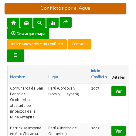
Conflictos por el Agua
Descargar mapa
Infórmanos sobre un conflicto
Contacto
Inicio
Nombre
Lugar
Conflicto
Detalles
Comuneros de San
Perú (Córdova y
2007
Ver
Pedro de
Ocoyo, Huaytara)
Ocobamba
afectada por
impactos de la
Mina Antapite
Barrick se impone
Perú (Distrito de
2005
Ver
en Alto Chicama
Quiruvilca)