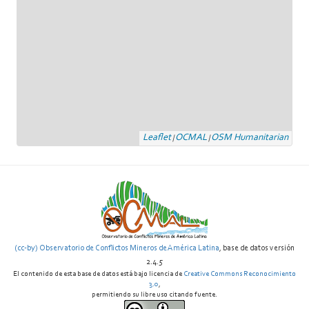
Leaflet
OCMAL
OSM Humanitarian
|
|
(cc-by) Observatorio de Conflictos Mineros de América Latina
, base de datos versión
2.4.5
El contenido de esta base de datos está bajo licencia de
Creative Commons Reconocimiento
3.0
,
permitiendo su libre uso citando fuente.