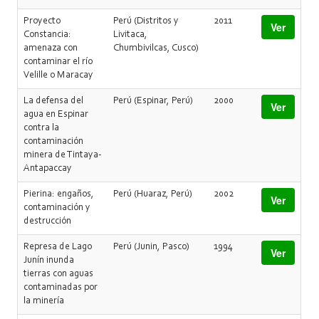
Proyecto
Perú (Distritos y
2011
Ver
Constancia:
Livitaca,
amenaza con
Chumbivilcas, Cusco)
contaminar el río
Velille o Maracay
La defensa del
Perú (Espinar, Perú)
2000
Ver
agua en Espinar
contra la
contaminación
minera de Tintaya-
Antapaccay
Pierina: engaños,
Perú (Huaraz, Perú)
2002
Ver
contaminación y
destrucción
Represa de Lago
Perú (Junin, Pasco)
1994
Ver
Junín inunda
tierras con aguas
contaminadas por
la minería