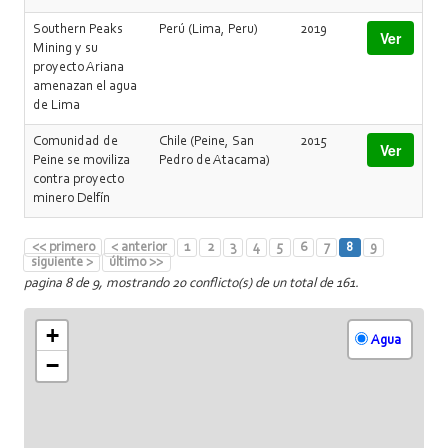
Southern Peaks
Perú (Lima, Peru)
2019
Ver
Mining y su
proyecto Ariana
amenazan el agua
de Lima
Comunidad de
Chile (Peine, San
2015
Ver
Peine se moviliza
Pedro de Atacama)
contra proyecto
minero Delfín
<< primero
< anterior
1
2
3
4
5
6
7
8
9
siguiente >
último >>
pagina 8 de 9, mostrando 20 conflicto(s) de un total de 161.
+
Agua
−