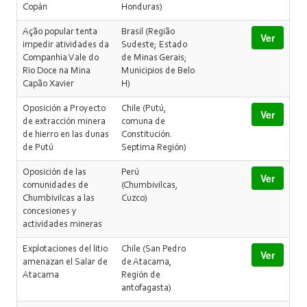
Copán
Honduras)
Ação popular tenta
Brasil (Região
Ver
impedir atividades da
Sudeste; Estado
Companhia Vale do
de Minas Gerais;
Rio Doce na Mina
Municipios de Belo
Capão Xavier
H)
Oposición a Proyecto
Chile (Putú,
Ver
de extracción minera
comuna de
de hierro en las dunas
Constitución.
de Putú
Septima Región)
Oposición de las
Perú
Ver
comunidades de
(Chumbivilcas,
Chumbivilcas a las
Cuzco)
concesiones y
actividades mineras
Explotaciones del litio
Chile (San Pedro
Ver
amenazan el Salar de
de Atacama,
Atacama
Región de
antofagasta)