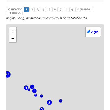
< anterior
1
2
3
4
5
6
7
8
9
siguiente >
último >>
pagina 1 de 9, mostrando 20 conflicto(s) de un total de 161.
+
Agua
−
28
5
4
1
5
1
2
2
9
5