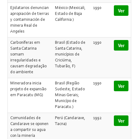
Ejidatarios denuncian
México (Mexicali,
1990
Ver
apropiación de tierras
Estado de Baja
y contaminación de
California )
minera Real de
Angeles
Carboníferas em
Brasil (Estado de
1990
Ver
Santa Catarina
Santa Catarina,
somam
municípios de
irregularidades e
Criciúma,
causam degradação
Tubarão, F)
do ambiente
Mineradora inicia
Brasil (Região
1990
Ver
projeto de expansão
Sudeste; Estado
em Paracatu (MG)
Minas Gerais;
Municípo de
Paracatu.)
Comunidades de
Perú (Candarave,
1992
Ver
Candarave se oponen
Tacna)
a compartir su agua
con la minería