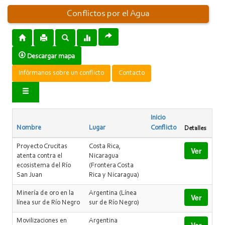
Conflictos por el Agua
Descargar mapa
Infórmanos sobre un conflicto
Contacto
Inicio
Nombre
Lugar
Conflicto
Detalles
Proyecto Crucitas
Costa Rica,
Ver
atenta contra el
Nicaragua
ecosistema del Río
(Frontera Costa
San Juan
Rica y Nicaragua)
Minería de oro en la
Argentina (Línea
Ver
línea sur de Río Negro
sur de Río Negro)
Movilizaciones en
Argentina