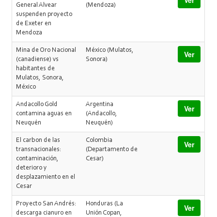
Ver
General Alvear
(Mendoza)
suspenden proyecto
de Exeter en
Mendoza
Mina de Oro Nacional
México (Mulatos,
Ver
(canadiense) vs
Sonora)
habitantes de
Mulatos, Sonora,
México
Andacollo Gold
Argentina
Ver
contamina aguas en
(Andacollo,
Neuquén
Neuquén)
El carbon de las
Colombia
Ver
transnacionales:
(Departamento de
contaminación,
Cesar)
deterioro y
desplazamiento en el
Cesar
Proyecto San Andrés:
Honduras (La
Ver
descarga cianuro en
Unión Copan,