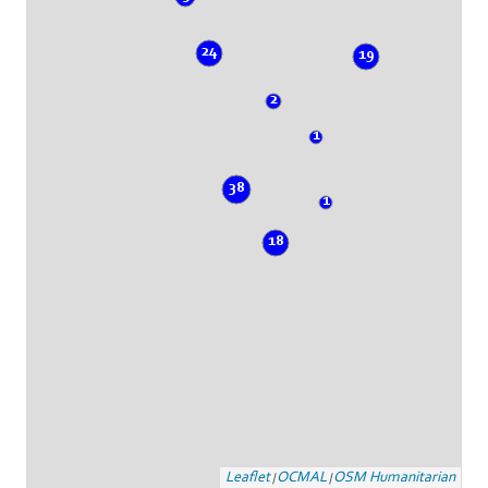
24
19
2
1
38
1
18
Leaflet
OCMAL
OSM Humanitarian
|
|