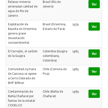
Relaves mineros
Brasil (Río de
Ver
amenazan calidad de
Janeiro)
agua de Río de
Janeiro
Explotación de
Brasil (Oriximina,
1979
Ver
Bauxita en Oriximina
Estado de Pará)
genera grave
devastación
socioambiental
El Cerrejón, el carbón
Colombia (Guajira
1983
Ver
de la Guajira
colombiana,
Colombia)
Comunidad Aymara
Chile (Comuna de
1985
Ver
de Cancosa se opone
Pica)
a Cerro Colorado de
BHP Billiton
Contaminación de
Chile (Bahía de
1989
Ver
Bahía Chañaral por
Chañaral)
faenas de la estatal
CODELCO