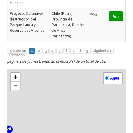
Angeles
Proyecto Catanave:
Chile (Putre,
2009
Ver
destrucción del
Provincia de
Parque Lauca y
Parinacota, Región
Reserva Las Vicuñas
de Arica
Parinacota)
< anterior
1
2
3
4
5
6
7
8
9
siguiente >
último >>
pagina 1 de 9, mostrando 20 conflicto(s) de un total de 161.
+
Agua
−
28