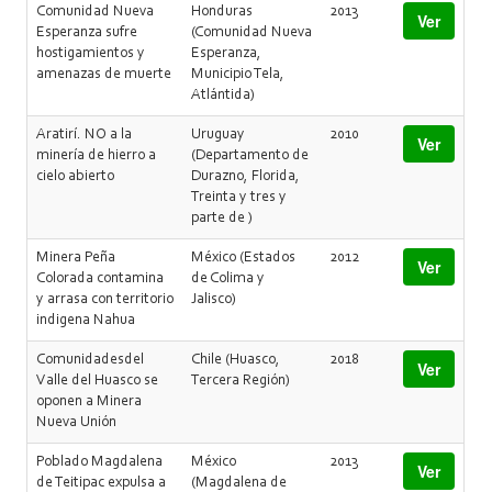
Comunidad Nueva
Honduras
2013
Ver
Esperanza sufre
(Comunidad Nueva
hostigamientos y
Esperanza,
amenazas de muerte
Municipio Tela,
Atlántida)
Aratirí. NO a la
Uruguay
2010
Ver
minería de hierro a
(Departamento de
cielo abierto
Durazno, Florida,
Treinta y tres y
parte de )
Minera Peña
México (Estados
2012
Ver
Colorada contamina
de Colima y
y arrasa con territorio
Jalisco)
indigena Nahua
Comunidadesdel
Chile (Huasco,
2018
Ver
Valle del Huasco se
Tercera Región)
oponen a Minera
Nueva Unión
Poblado Magdalena
México
2013
Ver
de Teitipac expulsa a
(Magdalena de