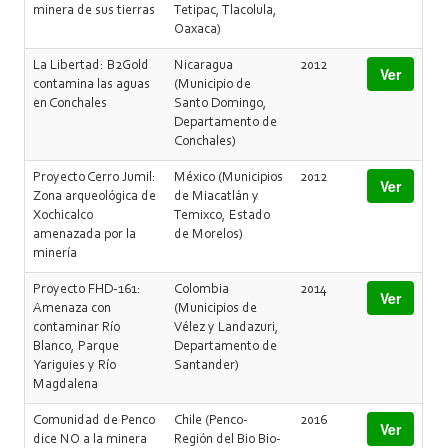
minera de sus tierras
Tetipac, Tlacolula,
Oaxaca)
La Libertad: B2Gold
Nicaragua
2012
Ver
contamina las aguas
(Municipio de
en Conchales
Santo Domingo,
Departamento de
Conchales)
Proyecto Cerro Jumil:
México (Municipios
2012
Ver
Zona arqueológica de
de Miacatlán y
Xochicalco
Temixco, Estado
amenazada por la
de Morelos)
minería
Proyecto FHD-161:
Colombia
2014
Ver
Amenaza con
(Municipios de
contaminar Río
Vélez y Landazuri,
Blanco, Parque
Departamento de
Yariguies y Río
Santander)
Magdalena
Comunidad de Penco
Chile (Penco-
2016
Ver
dice NO a la minera
Región del Bio Bio-