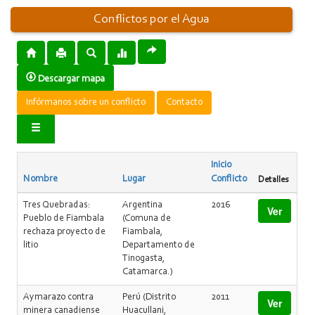
Conflictos por el Agua
Descargar mapa
Infórmanos sobre un conflicto
Contacto
Inicio
Nombre
Lugar
Conflicto
Detalles
Tres Quebradas:
Argentina
2016
Ver
Pueblo de Fiambala
(Comuna de
rechaza proyecto de
Fiambala,
litio
Departamento de
Tinogasta,
Catamarca.)
Aymarazo contra
Perú (Distrito
2011
Ver
minera canadiense
Huacullani,