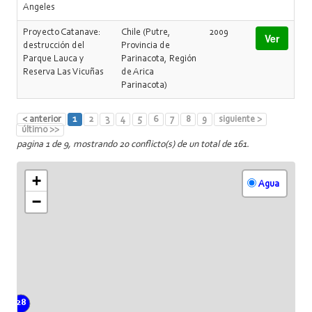
Angeles
Proyecto Catanave:
Chile (Putre,
2009
Ver
destrucción del
Provincia de
Parque Lauca y
Parinacota, Región
Reserva Las Vicuñas
de Arica
Parinacota)
< anterior
1
2
3
4
5
6
7
8
9
siguiente >
último >>
pagina 1 de 9, mostrando 20 conflicto(s) de un total de 161.
+
Agua
−
28