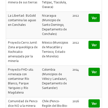
minera de sus tierras
Tetipac, Tlacolula,
Oaxaca)
La Libertad: B2Gold
Nicaragua
2012
Ver
contamina las aguas
(Municipio de
en Conchales
Santo Domingo,
Departamento de
Conchales)
Proyecto Cerro Jumil:
México (Municipios
2012
Ver
Zona arqueológica de
de Miacatlán y
Xochicalco
Temixco, Estado
amenazada por la
de Morelos)
minería
Proyecto FHD-161:
Colombia
2014
Ver
Amenaza con
(Municipios de
contaminar Río
Vélez y Landazuri,
Blanco, Parque
Departamento de
Yariguies y Río
Santander)
Magdalena
Comunidad de Penco
Chile (Penco-
2016
Ver
dice NO a la minera
Región del Bio Bio-