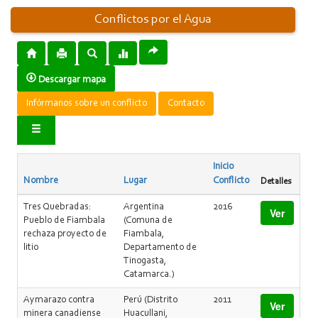
Conflictos por el Agua
Descargar mapa
Infórmanos sobre un conflicto
Contacto
Inicio
Nombre
Lugar
Conflicto
Detalles
Tres Quebradas:
Argentina
2016
Ver
Pueblo de Fiambala
(Comuna de
rechaza proyecto de
Fiambala,
litio
Departamento de
Tinogasta,
Catamarca.)
Aymarazo contra
Perú (Distrito
2011
Ver
minera canadiense
Huacullani,