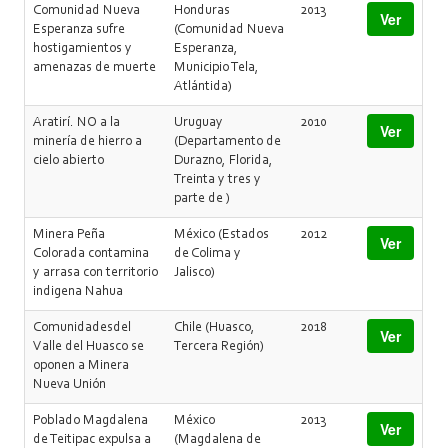
Comunidad Nueva
Honduras
2013
Ver
Esperanza sufre
(Comunidad Nueva
hostigamientos y
Esperanza,
amenazas de muerte
Municipio Tela,
Atlántida)
Aratirí. NO a la
Uruguay
2010
Ver
minería de hierro a
(Departamento de
cielo abierto
Durazno, Florida,
Treinta y tres y
parte de )
Minera Peña
México (Estados
2012
Ver
Colorada contamina
de Colima y
y arrasa con territorio
Jalisco)
indigena Nahua
Comunidadesdel
Chile (Huasco,
2018
Ver
Valle del Huasco se
Tercera Región)
oponen a Minera
Nueva Unión
Poblado Magdalena
México
2013
Ver
de Teitipac expulsa a
(Magdalena de