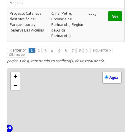
Angeles
Proyecto Catanave:
Chile (Putre,
2009
Ver
destrucción del
Provincia de
Parque Lauca y
Parinacota, Región
Reserva Las Vicuñas
de Arica
Parinacota)
< anterior
1
2
3
4
5
6
7
8
9
siguiente >
último >>
pagina 1 de 9, mostrando 20 conflicto(s) de un total de 161.
+
Agua
−
28