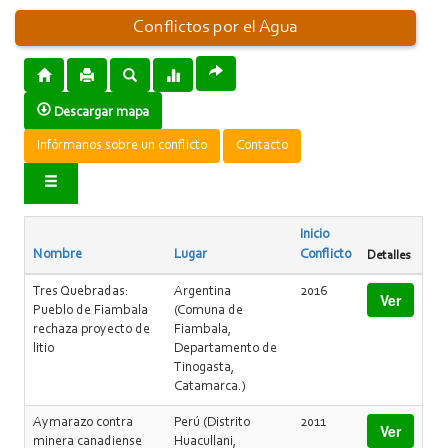
Conflictos por el Agua
Descargar mapa
Infórmanos sobre un conflicto
Contacto
Inicio
Nombre
Lugar
Conflicto
Detalles
Tres Quebradas:
Argentina
2016
Ver
Pueblo de Fiambala
(Comuna de
rechaza proyecto de
Fiambala,
litio
Departamento de
Tinogasta,
Catamarca.)
Aymarazo contra
Perú (Distrito
2011
Ver
minera canadiense
Huacullani,