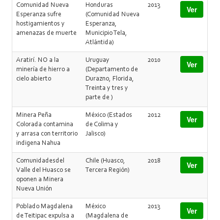
Comunidad Nueva
Honduras
2013
Ver
Esperanza sufre
(Comunidad Nueva
hostigamientos y
Esperanza,
amenazas de muerte
Municipio Tela,
Atlántida)
Aratirí. NO a la
Uruguay
2010
Ver
minería de hierro a
(Departamento de
cielo abierto
Durazno, Florida,
Treinta y tres y
parte de )
Minera Peña
México (Estados
2012
Ver
Colorada contamina
de Colima y
y arrasa con territorio
Jalisco)
indigena Nahua
Comunidadesdel
Chile (Huasco,
2018
Ver
Valle del Huasco se
Tercera Región)
oponen a Minera
Nueva Unión
Poblado Magdalena
México
2013
Ver
de Teitipac expulsa a
(Magdalena de