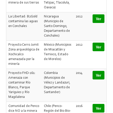
minera de sus tierras
Tetipac, Tlacolula,
Oaxaca)
La Libertad: B2Gold
Nicaragua
2012
Ver
contamina las aguas
(Municipio de
en Conchales
Santo Domingo,
Departamento de
Conchales)
Proyecto Cerro Jumil:
México (Municipios
2012
Ver
Zona arqueológica de
de Miacatlán y
Xochicalco
Temixco, Estado
amenazada por la
de Morelos)
minería
Proyecto FHD-161:
Colombia
2014
Ver
Amenaza con
(Municipios de
contaminar Río
Vélez y Landazuri,
Blanco, Parque
Departamento de
Yariguies y Río
Santander)
Magdalena
Comunidad de Penco
Chile (Penco-
2016
Ver
dice NO a la minera
Región del Bio Bio-