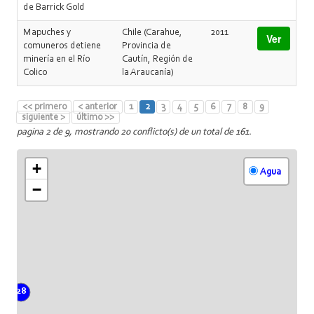
de Barrick Gold
Mapuches y
Chile (Carahue,
2011
Ver
comuneros detiene
Provincia de
minería en el Río
Cautín, Región de
Colico
la Araucanía)
<< primero
< anterior
1
2
3
4
5
6
7
8
9
siguiente >
último >>
pagina 2 de 9, mostrando 20 conflicto(s) de un total de 161.
+
Agua
−
28