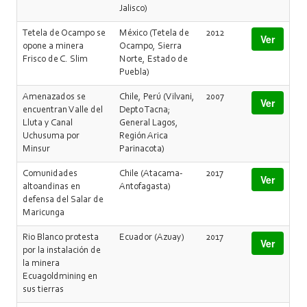
Jalisco)
Tetela de Ocampo se
México (Tetela de
2012
Ver
opone a minera
Ocampo, Sierra
Frisco de C. Slim
Norte, Estado de
Puebla)
Amenazados se
Chile, Perú (Vilvani,
2007
Ver
encuentran Valle del
Depto Tacna;
Lluta y Canal
General Lagos,
Uchusuma por
Región Arica
Minsur
Parinacota)
Comunidades
Chile (Atacama-
2017
Ver
altoandinas en
Antofagasta)
defensa del Salar de
Maricunga
Rio Blanco protesta
Ecuador (Azuay)
2017
Ver
por la instalación de
la minera
Ecuagoldmining en
sus tierras