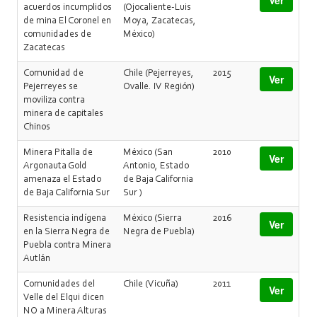
Ver
acuerdos incumplidos
(Ojocaliente-Luis
de mina El Coronel en
Moya, Zacatecas,
comunidades de
México)
Zacatecas
Comunidad de
Chile (Pejerreyes,
2015
Ver
Pejerreyes se
Ovalle. IV Región)
moviliza contra
minera de capitales
Chinos
Minera Pitalla de
México (San
2010
Ver
Argonauta Gold
Antonio, Estado
amenaza el Estado
de Baja California
de Baja California Sur
Sur )
Resistencia indígena
México (Sierra
2016
Ver
en la Sierra Negra de
Negra de Puebla)
Puebla contra Minera
Autlán
Comunidades del
Chile (Vicuña)
2011
Ver
Velle del Elqui dicen
NO a Minera Alturas