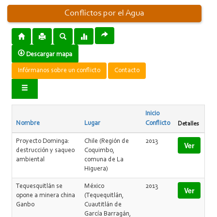
Conflictos por el Agua
Descargar mapa
Infórmanos sobre un conflicto
Contacto
Inicio
Nombre
Lugar
Conflicto
Detalles
Proyecto Dominga:
Chile (Región de
2013
Ver
destrucción y saqueo
Coquimbo,
ambiental
comuna de La
Higuera)
Tequesquitlán se
México
2013
Ver
opone a minera china
(Tequequitlán,
Ganbo
Cuautitlán de
García Barragán,