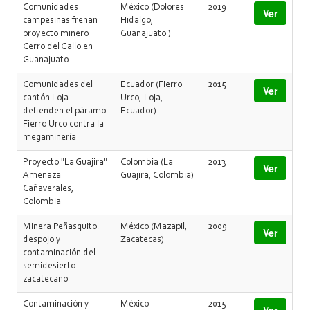
Comunidades
México (Dolores
2019
Ver
campesinas frenan
Hidalgo,
proyecto minero
Guanajuato )
Cerro del Gallo en
Guanajuato
Comunidades del
Ecuador (Fierro
2015
Ver
cantón Loja
Urco, Loja,
defienden el páramo
Ecuador)
Fierro Urco contra la
megaminería
Proyecto "La Guajira"
Colombia (La
2013
Ver
Amenaza
Guajira, Colombia)
Cañaverales,
Colombia
Minera Peñasquito:
México (Mazapil,
2009
Ver
despojo y
Zacatecas)
contaminación del
semidesierto
zacatecano
Contaminación y
México
2015