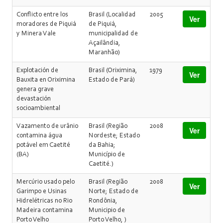
Conflicto entre los
Brasil (Localidad
2005
Ver
moradores de Piquiá
de Piquiá,
y Minera Vale
municipalidad de
Açailândia,
Maranhão)
Explotación de
Brasil (Oriximina,
1979
Ver
Bauxita en Oriximina
Estado de Pará)
genera grave
devastación
socioambiental
Vazamento de urânio
Brasil (Região
2008
Ver
contamina água
Nordeste; Estado
potável em Caetité
da Bahia;
(BA)
Município de
Caetité.)
Mercúrio usado pelo
Brasil (Região
2008
Ver
Garimpo e Usinas
Norte; Estado de
Hidrelétricas no Rio
Rondônia,
Madeira contamina
Municipio de
Porto Velho
Porto Velho, )