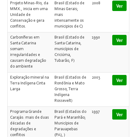
Projeto Minas-Rio, da
Brasil (Estado de
2008
Ver
MMX., inicia em uma
Minas Gerais;
Unidade de
mais
Conservação e gera
intensamente os
conflitos.
municipios de C)
Carboníferas em
Brasil (Estado de
1990
Ver
Santa Catarina
Santa Catarina,
somam
municípios de
irregularidades e
Criciúma,
causam degradação
Tubarão, F)
do ambiente
Exploração mineral na
Brasil (Estados de
2003
Ver
Terra Indígena Cinta
Rondônia e Mato
Larga
Grosso, Terra
Indígena
Rossevelt)
Programa Grande
Brasil (Estados do
1997
Ver
Carajás: mais de duas
Pará e Maranhão;
décadas de
Municípios de
degradações e
Parauapebas
conflitos
(PA), )