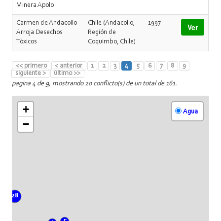
Minera Apolo
Carmen de Andacollo
Chile (Andacollo,
1997
Ver
Arroja Desechos
Región de
Tóxicos
Coquimbo, Chile)
<< primero
< anterior
1
2
3
4
5
6
7
8
9
siguiente >
último >>
pagina 4 de 9, mostrando 20 conflicto(s) de un total de 161.
+
Agua
−
28
5