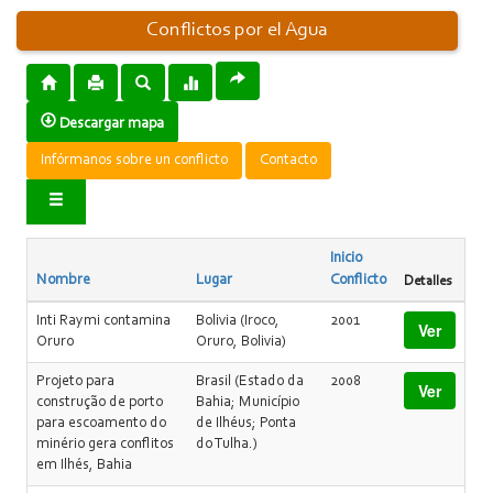
Conflictos por el Agua
Descargar mapa
Infórmanos sobre un conflicto
Contacto
Inicio
Nombre
Lugar
Conflicto
Detalles
Inti Raymi contamina
Bolivia (Iroco,
2001
Ver
Oruro
Oruro, Bolivia)
Projeto para
Brasil (Estado da
2008
Ver
construção de porto
Bahia; Município
para escoamento do
de Ilhéus; Ponta
minério gera conflitos
do Tulha.)
em Ilhés, Bahia