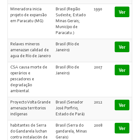
Mineradora inicia
Brasil (Região
1990
Ver
projeto de expansão
Sudeste; Estado
em Paracatu (MG)
Minas Gerais;
Municípo de
Paracatu.)
Relaves mineros
Brasil (Río de
Ver
amenazan calidad de
Janeiro)
agua de Río de Janeiro
CSA causa morte de
Brasil (Rio de
2007
Ver
operários e
Janeiro)
pescadores e
degradação
ambiental.
Proyecto Volta Grande
Brasil (Senador
2012
Ver
amenaza territorios
José Porfirio,
indígenas
Estado de Pará)
habitantes de Serra
Brasil (Serra do
2008
Ver
do Gandarela luchan
gandarela, Minas
contra instalación de
Gerais)