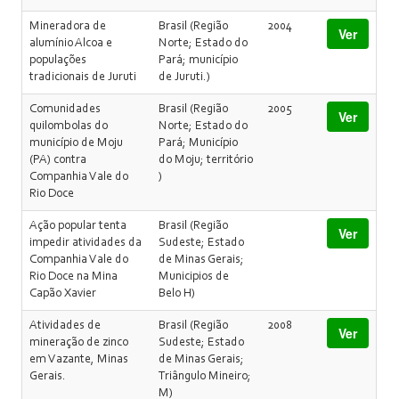
Mineradora de
Brasil (Região
2004
Ver
alumínio Alcoa e
Norte; Estado do
populações
Pará; município
tradicionais de Juruti
de Juruti.)
Comunidades
Brasil (Região
2005
Ver
quilombolas do
Norte; Estado do
município de Moju
Pará; Município
(PA) contra
do Moju; território
Companhia Vale do
)
Rio Doce
Ação popular tenta
Brasil (Região
Ver
impedir atividades da
Sudeste; Estado
Companhia Vale do
de Minas Gerais;
Rio Doce na Mina
Municipios de
Capão Xavier
Belo H)
Atividades de
Brasil (Região
2008
Ver
mineração de zinco
Sudeste; Estado
em Vazante, Minas
de Minas Gerais;
Gerais.
Triângulo Mineiro;
M)