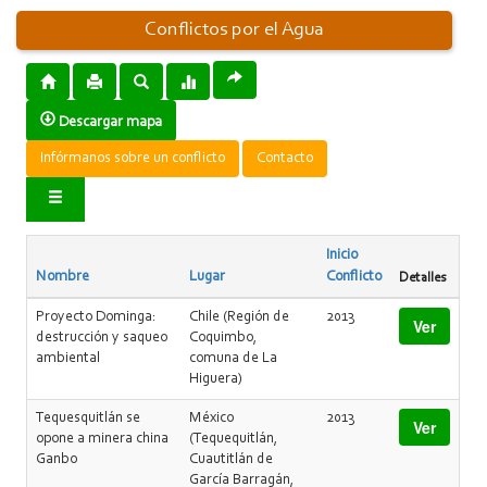
Conflictos por el Agua
Descargar mapa
Infórmanos sobre un conflicto
Contacto
Inicio
Nombre
Lugar
Conflicto
Detalles
Proyecto Dominga:
Chile (Región de
2013
Ver
destrucción y saqueo
Coquimbo,
ambiental
comuna de La
Higuera)
Tequesquitlán se
México
2013
Ver
opone a minera china
(Tequequitlán,
Ganbo
Cuautitlán de
García Barragán,