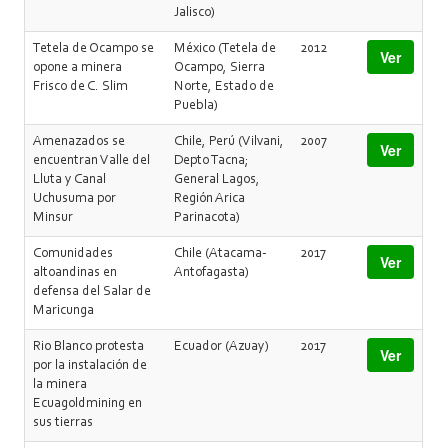
Jalisco)
Tetela de Ocampo se
México (Tetela de
2012
Ver
opone a minera
Ocampo, Sierra
Frisco de C. Slim
Norte, Estado de
Puebla)
Amenazados se
Chile, Perú (Vilvani,
2007
Ver
encuentran Valle del
Depto Tacna;
Lluta y Canal
General Lagos,
Uchusuma por
Región Arica
Minsur
Parinacota)
Comunidades
Chile (Atacama-
2017
Ver
altoandinas en
Antofagasta)
defensa del Salar de
Maricunga
Rio Blanco protesta
Ecuador (Azuay)
2017
Ver
por la instalación de
la minera
Ecuagoldmining en
sus tierras