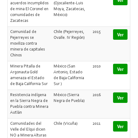
Ver
acuerdos incumplidos
(Ojocaliente-Luis
de mina El Coronel en
Moya, Zacatecas,
comunidades de
México)
Zacatecas
Comunidad de
Chile (Pejerreyes,
2015
Ver
Pejerreyes se
Ovalle. IV Región)
moviliza contra
minera de capitales
Chinos
Minera Pitalla de
México (San
2010
Ver
Argonauta Gold
Antonio, Estado
amenaza el Estado
de Baja California
de Baja California Sur
Sur )
Resistencia indígena
México (Sierra
2016
Ver
en la Sierra Negra de
Negra de Puebla)
Puebla contra Minera
Autlán
Comunidades del
Chile (Vicuña)
2011
Ver
Velle del Elqui dicen
NO a Minera Alturas