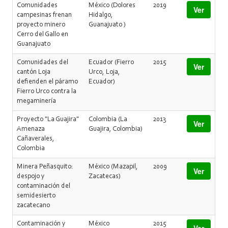
Comunidades
México (Dolores
2019
Ver
campesinas frenan
Hidalgo,
proyecto minero
Guanajuato )
Cerro del Gallo en
Guanajuato
Comunidades del
Ecuador (Fierro
2015
Ver
cantón Loja
Urco, Loja,
defienden el páramo
Ecuador)
Fierro Urco contra la
megaminería
Proyecto "La Guajira"
Colombia (La
2013
Ver
Amenaza
Guajira, Colombia)
Cañaverales,
Colombia
Minera Peñasquito:
México (Mazapil,
2009
Ver
despojo y
Zacatecas)
contaminación del
semidesierto
zacatecano
Contaminación y
México
2015