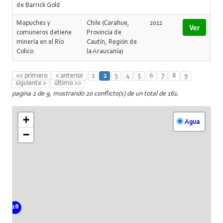
de Barrick Gold
Mapuches y
Chile (Carahue,
2011
Ver
comuneros detiene
Provincia de
minería en el Río
Cautín, Región de
Colico
la Araucanía)
<< primero
< anterior
1
2
3
4
5
6
7
8
9
siguiente >
último >>
pagina 2 de 9, mostrando 20 conflicto(s) de un total de 161.
+
Agua
−
28