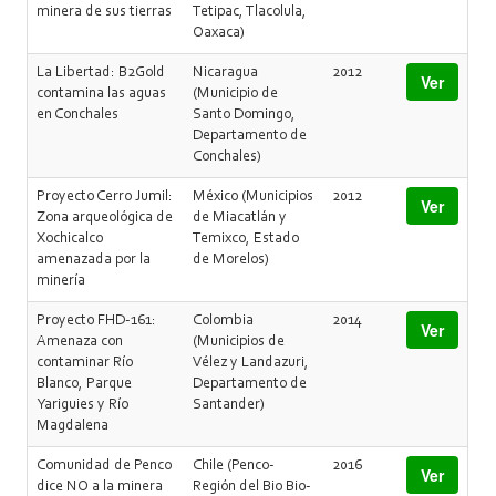
minera de sus tierras
Tetipac, Tlacolula,
Oaxaca)
La Libertad: B2Gold
Nicaragua
2012
Ver
contamina las aguas
(Municipio de
en Conchales
Santo Domingo,
Departamento de
Conchales)
Proyecto Cerro Jumil:
México (Municipios
2012
Ver
Zona arqueológica de
de Miacatlán y
Xochicalco
Temixco, Estado
amenazada por la
de Morelos)
minería
Proyecto FHD-161:
Colombia
2014
Ver
Amenaza con
(Municipios de
contaminar Río
Vélez y Landazuri,
Blanco, Parque
Departamento de
Yariguies y Río
Santander)
Magdalena
Comunidad de Penco
Chile (Penco-
2016
Ver
dice NO a la minera
Región del Bio Bio-