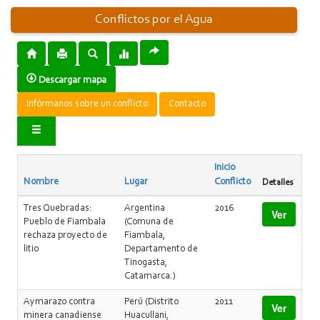
Conflictos por el Agua
Descargar mapa
Infórmanos sobre un conflicto
Contacto
Inicio
Nombre
Lugar
Conflicto
Detalles
Tres Quebradas:
Argentina
2016
Ver
Pueblo de Fiambala
(Comuna de
rechaza proyecto de
Fiambala,
litio
Departamento de
Tinogasta,
Catamarca.)
Aymarazo contra
Perú (Distrito
2011
Ver
minera canadiense
Huacullani,