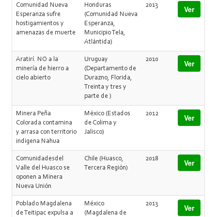
Comunidad Nueva
Honduras
2013
Ver
Esperanza sufre
(Comunidad Nueva
hostigamientos y
Esperanza,
amenazas de muerte
Municipio Tela,
Atlántida)
Aratirí. NO a la
Uruguay
2010
Ver
minería de hierro a
(Departamento de
cielo abierto
Durazno, Florida,
Treinta y tres y
parte de )
Minera Peña
México (Estados
2012
Ver
Colorada contamina
de Colima y
y arrasa con territorio
Jalisco)
indigena Nahua
Comunidadesdel
Chile (Huasco,
2018
Ver
Valle del Huasco se
Tercera Región)
oponen a Minera
Nueva Unión
Poblado Magdalena
México
2013
Ver
de Teitipac expulsa a
(Magdalena de