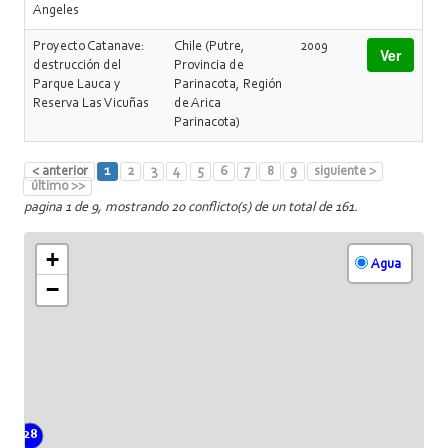
Angeles
Proyecto Catanave:
Chile (Putre,
2009
Ver
destrucción del
Provincia de
Parque Lauca y
Parinacota, Región
Reserva Las Vicuñas
de Arica
Parinacota)
< anterior
1
2
3
4
5
6
7
8
9
siguiente >
último >>
pagina 1 de 9, mostrando 20 conflicto(s) de un total de 161.
+
Agua
−
28