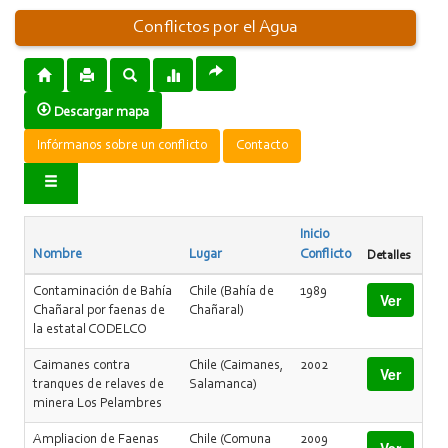
Conflictos por el Agua
Descargar mapa
Infórmanos sobre un conflicto
Contacto
Inicio
Nombre
Lugar
Conflicto
Detalles
Contaminación de Bahía
Chile (Bahía de
1989
Ver
Chañaral por faenas de
Chañaral)
la estatal CODELCO
Caimanes contra
Chile (Caimanes,
2002
Ver
tranques de relaves de
Salamanca)
minera Los Pelambres
Ampliacion de Faenas
Chile (Comuna
2009