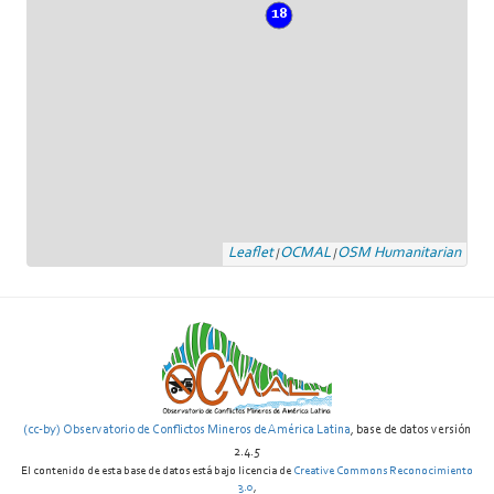
18
Leaflet
OCMAL
OSM Humanitarian
|
|
(cc-by) Observatorio de Conflictos Mineros de América Latina
, base de datos versión
2.4.5
El contenido de esta base de datos está bajo licencia de
Creative Commons Reconocimiento
3.0
,