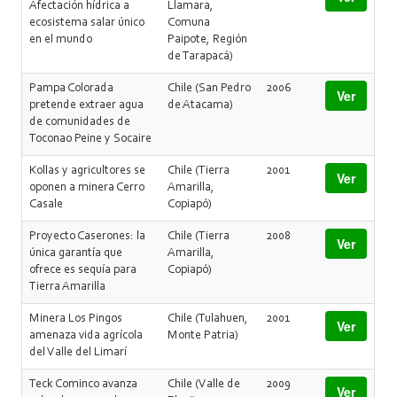
Afectación hídrica a
Llamara,
ecosistema salar único
Comuna
en el mundo
Paipote, Región
de Tarapacá)
Pampa Colorada
Chile (San Pedro
2006
Ver
pretende extraer agua
de Atacama)
de comunidades de
Toconao Peine y Socaire
Kollas y agricultores se
Chile (Tierra
2001
Ver
oponen a minera Cerro
Amarilla,
Casale
Copiapó)
Proyecto Caserones: la
Chile (Tierra
2008
Ver
única garantía que
Amarilla,
ofrece es sequía para
Copiapó)
Tierra Amarilla
Minera Los Pingos
Chile (Tulahuen,
2001
Ver
amenaza vida agrícola
Monte Patria)
del Valle del Limarí
Teck Cominco avanza
Chile (Valle de
2009
Ver