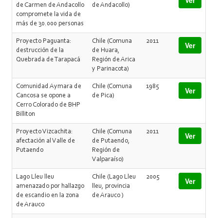
Ver
de Carmen de Andacollo
de Andacollo)
compromete la vida de
más de 30.000 personas
Proyecto Paguanta:
Chile (Comuna
2011
Ver
destrucción de la
de Huara,
Quebrada de Tarapacá
Región de Arica
y Parinacota)
Comunidad Aymara de
Chile (Comuna
1985
Ver
Cancosa se opone a
de Pica)
Cerro Colorado de BHP
Billiton
Proyecto Vizcachita:
Chile (Comuna
2011
Ver
afectación al Valle de
de Putaendo,
Putaendo
Región de
Valparaíso)
Lago Lleu lleu
Chile (Lago Lleu
2005
Ver
amenazado por hallazgo
lleu, provincia
de escandio en la zona
de Arauco )
de Arauco