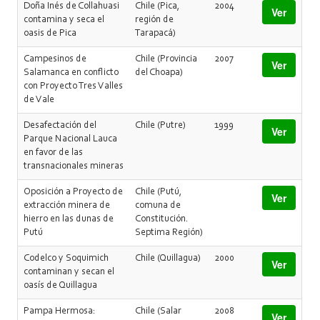
Doña Inés de Collahuasi
Chile (Pica,
2004
Ver
contamina y seca el
región de
oasis de Pica
Tarapacá)
Campesinos de
Chile (Provincia
2007
Ver
Salamanca en conflicto
del Choapa)
con Proyecto Tres Valles
de Vale
Desafectación del
Chile (Putre)
1999
Ver
Parque Nacional Lauca
en favor de las
transnacionales mineras
Oposición a Proyecto de
Chile (Putú,
Ver
extracción minera de
comuna de
hierro en las dunas de
Constitución.
Putú
Septima Región)
Codelco y Soquimich
Chile (Quillagua)
2000
Ver
contaminan y secan el
oasís de Quillagua
Pampa Hermosa:
Chile (Salar
2008
Ver