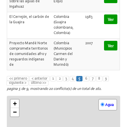
sobre las aguas de
Elqui)
Ingahuaz
El Cerrejón, el carbón de
Colombia
1983
Ver
la Guajira
(Guajira
colombiana,
Colombia)
Proyecto Mandé Norte
Colombia
2007
Ver
compromete territorios
(Municipios
de comunidades afro y
Carmen del
resguardos indígenas
Darién y
de
Murindó)
<< primero
< anterior
1
2
3
4
5
6
7
8
9
siguiente >
último >>
pagina 5 de 9, mostrando 20 conflicto(s) de un total de 161.
+
Agua
−