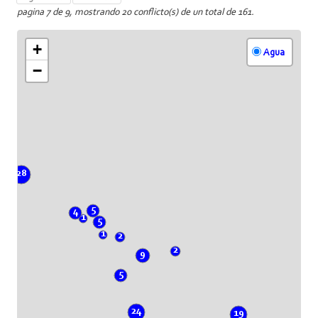
pagina 7 de 9, mostrando 20 conflicto(s) de un total de 161.
+
Agua
−
28
5
4
1
5
1
2
2
9
5
24
19