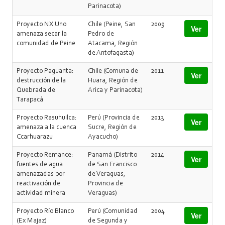
Parinacota)
Proyecto NX Uno
Chile (Peine, San
2009
Ver
amenaza secar la
Pedro de
comunidad de Peine
Atacama, Región
de Antofagasta)
Proyecto Paguanta:
Chile (Comuna de
2011
Ver
destrucción de la
Huara, Región de
Quebrada de
Arica y Parinacota)
Tarapacá
Proyecto Rasuhuilca:
Perú (Provincia de
2013
Ver
amenaza a la cuenca
Sucre, Región de
Ccarhuarazu
Ayacucho)
Proyecto Remance:
Panamá (Distrito
2014
Ver
fuentes de agua
de San Francisco
amenazadas por
de Veraguas,
reactivación de
Provincia de
actividad minera
Veraguas)
Proyecto Río Blanco
Perú (Comunidad
2004
Ver
(Ex Majaz)
de Segunda y