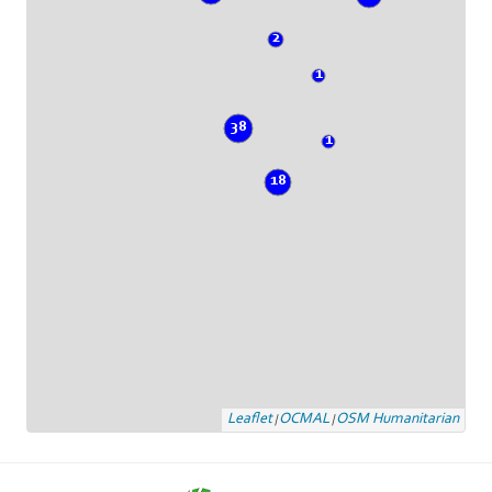
2
1
38
1
18
Leaflet
OCMAL
OSM Humanitarian
|
|