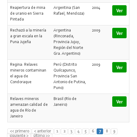
Reapertura de mina
Argentina (San
2004
Ver
de uranio en Sierra
Rafael, Mendoza)
Pintada
Rechazó a la minería
Argentina
2009
Ver
a gran escala en la
(Rinconada,
Puna Jujeña
Provincia Jujuy,
Región del Norte
Gra. Argentino)
Regina: Relaves
Perú (Distrito
2009
Ver
mineros contaminan
Quilcapunco,
el agua de
Provincia San
Condoraque
Antonio de Putina,
Puno)
Relaves mineros
Brasil (Río de
Ver
amenazan calidad de
Janeiro)
agua de Río de
Janeiro
<< primero
< anterior
1
2
3
4
5
6
7
8
9
siguiente >
último >>