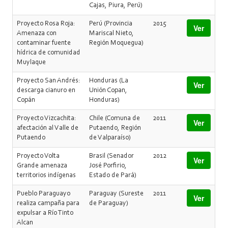
Cajas, Piura, Perú)
Proyecto Rosa Roja:
Perú (Provincia
2015
Ver
Amenaza con
Mariscal Nieto,
contaminar fuente
Región Moquegua)
hídrica de comunidad
Muylaque
Proyecto San Andrés:
Honduras (La
Ver
descarga cianuro en
Unión Copan,
Copán
Honduras)
Proyecto Vizcachita:
Chile (Comuna de
2011
Ver
afectación al Valle de
Putaendo, Región
Putaendo
de Valparaíso)
Proyecto Volta
Brasil (Senador
2012
Ver
Grande amenaza
José Porfirio,
territorios indígenas
Estado de Pará)
Pueblo Paraguayo
Paraguay (Sureste
2011
Ver
realiza campaña para
de Paraguay)
expulsar a Río Tinto
Alcan