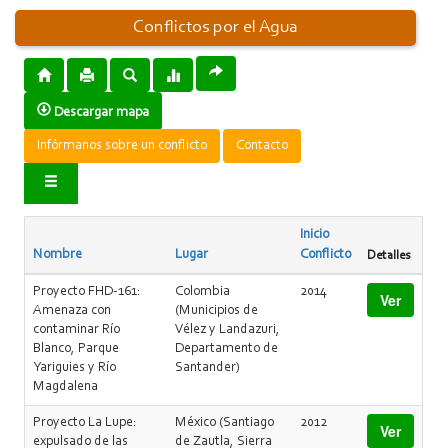
Conflictos por el Agua
Descargar mapa
Infórmanos sobre un conflicto
Contacto
Inicio
Nombre
Lugar
Conflicto
Detalles
Proyecto FHD-161:
Colombia
2014
Ver
Amenaza con
(Municipios de
contaminar Río
Vélez y Landazuri,
Blanco, Parque
Departamento de
Yariguies y Río
Santander)
Magdalena
Proyecto La Lupe:
México (Santiago
2012
Ver
expulsado de las
de Zautla, Sierra