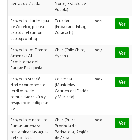
tierras de Zautla
Norte, Estado de
Puebla)
Proyecto LLurimagua
Ecuador
2011
Ver
de Codelco, planea
(Imbabura, Intag,
explotar el canton
Cotacachi)
ecológico Intag
Proyecto Los Domos
Chile (Chile Chico,
2017
Ver
Amenaza Al
Aysen )
Ecosistema del
Parque Patagonia
Proyecto Mandé
Colombia
2007
Ver
Norte compromete
(Municipios
territorios de
Carmen del Darién
comunidades afro y
y Murindó)
resguardos indígenas
de
Proyecto minero Los
Chile (Putre,
2010
Ver
Pumas amenaza
Provincia de
contaminar las aguas
Parinacota, Región
del río Lluta
de Arica