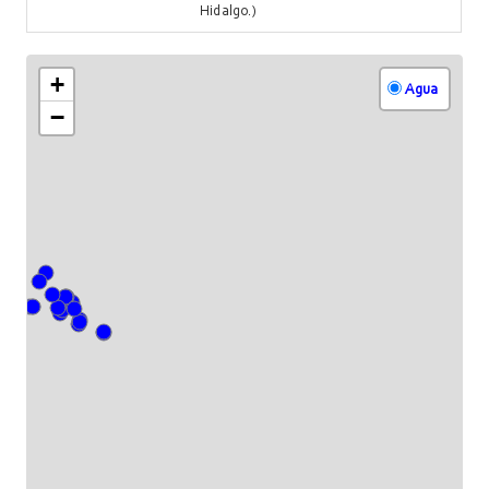
Hidalgo.)
+
Agua
−