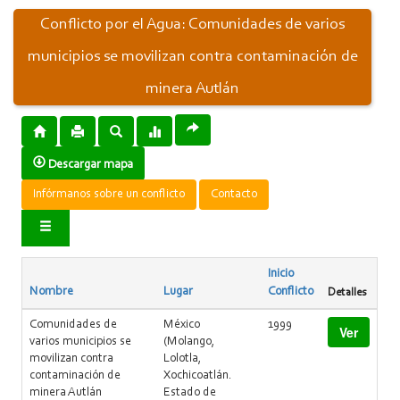
Conflicto por el Agua: Comunidades de varios
municipios se movilizan contra contaminación de
minera Autlán
Descargar mapa
Infórmanos sobre un conflicto
Contacto
Inicio
Nombre
Lugar
Conflicto
Detalles
Comunidades de
México
1999
Ver
varios municipios se
(Molango,
movilizan contra
Lolotla,
contaminación de
Xochicoatlán.
minera Autlán
Estado de