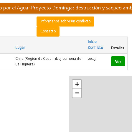
to por el Agua: Proyecto Dominga: destrucción y saqueo amb
Infórmanos sobre un conflicto
Contacto
Inicio
Lugar
Conflicto
Detalles
Chile (Región de Coquimbo, comuna de
2013
Ver
La Higuera)
+
−