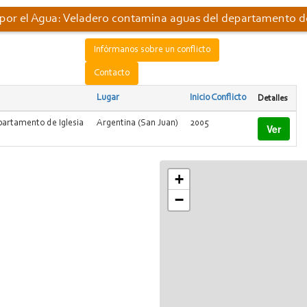
 por el Agua: Veladero contamina aguas del departamento de
Infórmanos sobre un conflicto
Contacto
Lugar
Inicio Conflicto
Detalles
partamento de Iglesia
Argentina (San Juan)
2005
Ver
+
−